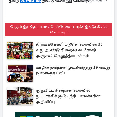
தமிழ்
WHATSAPP
இல் இணைந்து கொள்ளுங்கள்...!
மேலும் இது தொடர்பான செய்திகளைப் படிக்க இங்கே கிளிக்
செய்யவும்
திராய்க்கேணி படுகொலையின் 36
வது ஆண்டு நிறைவு! சுடரேற்றி
அஞ்சலி செலுத்திய மக்கள்
யாழில் தவறான முடிவெடுத்து 19 வயது
இளைஞர் பலி!
குருவிட்ட சிறைச்சாலையில்
துப்பாக்கிச் சூடு - நீதியமைச்சரின்
அறிவிப்பு