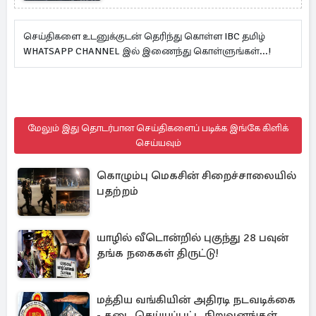
செய்திகளை உடனுக்குடன் தெரிந்து கொள்ள IBC தமிழ்
WHATSAPP CHANNEL இல் இணைந்து கொள்ளுங்கள்...!
மேலும் இது தொடர்பான செய்திகளைப் படிக்க இங்கே கிளிக்
செய்யவும்
கொழும்பு மெகசின் சிறைச்சாலையில்
பதற்றம்
யாழில் வீடொன்றில் புகுந்து 28 பவுன்
தங்க நகைகள் திருட்டு!
மத்திய வங்கியின் அதிரடி நடவடிக்கை
- தடை செய்யப்பட்ட நிறுவனங்கள்