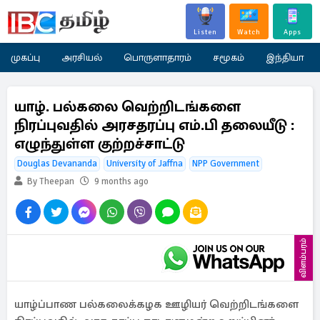
Listen
Watch
Apps
முகப்பு
அரசியல்
பொருளாதாரம்
சமூகம்
இந்தியா
யாழ். பல்கலை வெற்றிடங்களை
நிரப்புவதில் அரசதரப்பு எம்.பி தலையீடு :
எழுந்துள்ள குற்றச்சாட்டு
Douglas Devananda
University of Jaffna
NPP Government
By Theepan
9 months ago
விளம்பரம்
யாழ்ப்பாண பல்கலைக்கழக ஊழியர் வெற்றிடங்களை