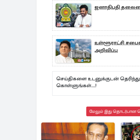
ஜனாதிபதி தலைமைய
உள்ளூராட்சி சபைக
அறிவிப்பு
செய்திகளை உடனுக்குடன் தெரிந்த
கொள்ளுங்கள்...!
மேலும் இது தொடர்பான செ