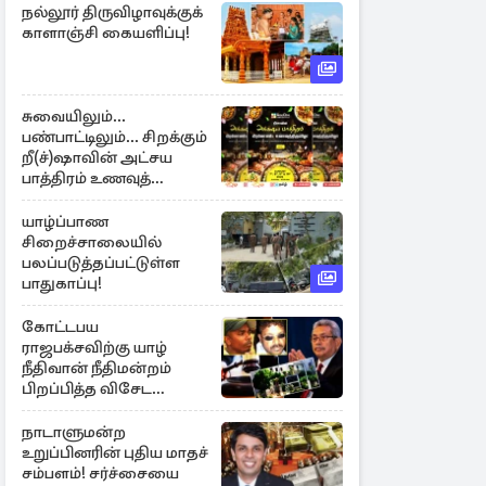
நல்லூர் திருவிழாவுக்குக்
காளாஞ்சி கையளிப்பு!
சுவையிலும்...
பண்பாட்டிலும்... சிறக்கும்
றீ(ச்)ஷாவின் அட்சய
பாத்திரம் உணவுத்
திருவிழா ஆரம்பம்
யாழ்ப்பாண
சிறைச்சாலையில்
பலப்படுத்தப்பட்டுள்ள
பாதுகாப்பு!
கோட்டபய
ராஜபக்சவிற்கு யாழ்
நீதிவான் நீதிமன்றம்
பிறப்பித்த விசேட
உத்தரவு!
நாடாளுமன்ற
உறுப்பினரின் புதிய மாதச்
சம்பளம்! சர்ச்சையை