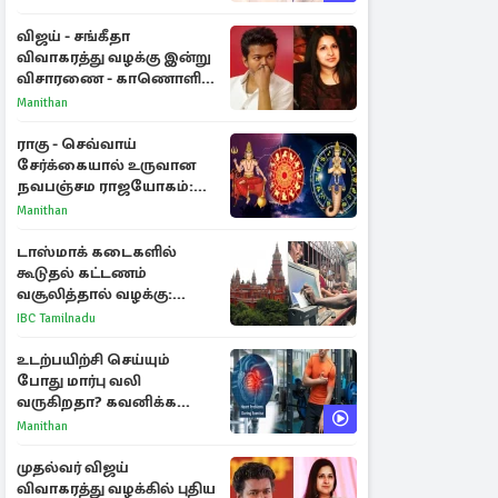
விஜய் - சங்கீதா
விவாகரத்து வழக்கு இன்று
விசாரணை - காணொளி
மூலம் ஆஜராக வாய்ப்பு
Manithan
ராகு - செவ்வாய்
சேர்க்கையால் உருவான
நவபஞ்சம ராஜயோகம்:
அதிர்ஷ்டம் பெறும் 3
Manithan
ராசிகள்!
டாஸ்மாக் கடைகளில்
கூடுதல் கட்டணம்
வசூலித்தால் வழக்கு:
சென்னை உயர்நீதிமன்றம்
IBC Tamilnadu
உத்தரவு
உடற்பயிற்சி செய்யும்
போது மார்பு வலி
வருகிறதா? கவனிக்க
வேண்டிய எச்சரிக்கை
Manithan
அறிகுறிகள்
முதல்வர் விஜய்
விவாகரத்து வழக்கில் புதிய