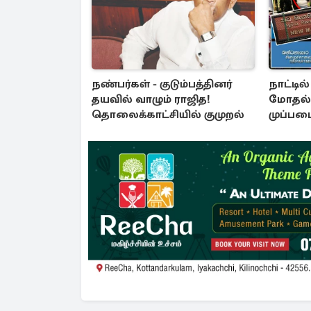
நண்பர்கள் - குடும்பத்தினர்
நாட்டில
தயவில் வாழும் ராஜித!
மோதல்
தொலைக்காட்சியில் குமுறல்
முப்பட
அறிவித