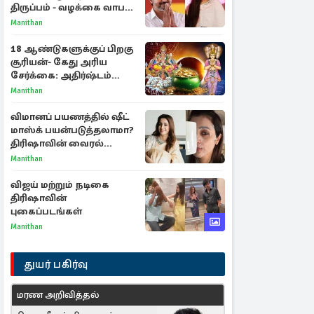
திருப்பம் - வழக்கை வாபஸ்
பெற்ற சங்கீதா!
Manithan
18 ஆண்டுகளுக்குப் பிறகு
சூரியன்- கேது அரிய
சேர்க்கை: அதிர்ஷ்டம்
பெறும் 3 ராசிகள்!
Manithan
விமானப் பயணத்தில் ஷீட்
மாஸ்க் பயன்படுத்தலாமா?
திரிஷாவின் வைரல்
செல்ஃபிக்கு மருத்துவர்
Manithan
விளக்கம்
விஜய் மற்றும் நடிகை
திரிஷாவின்
புகைப்படங்கள்
Manithan
துயர் பகிர்வு
மரண அறிவித்தல்