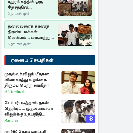
சதுரங்கத்தில் ஒரு
தேசத்தின்
தீர்க்கதரிசனம் :
2 நாட்கள் முன்
சுதுமலை பிரகடனம்
ஒரு வரலாற்றுப் பாடம்
தலைவரைக் காணத்
திரண்ட மக்கள்
வெள்ளம்... வரலாற்றுச்
சிறப்புமிக்க சுதுமலைப்
3 நாட்கள் முன்
பிரகடனம்…
ஏனைய செய்திகள்
முதல்வர் விஜய் மீதான
விவாகரத்து வழக்கை
திரும்ப பெற்ற சங்கீதா
IBC Tamilnadu
பேப்பர் படித்தால் தான்
தெரியும்... முதலமைச்சர்
விஜய்க்கு உதயநிதி
ஸ்டாலின் பதிலடி
Manithan
ரூ.900 கோடி லாட்டரி