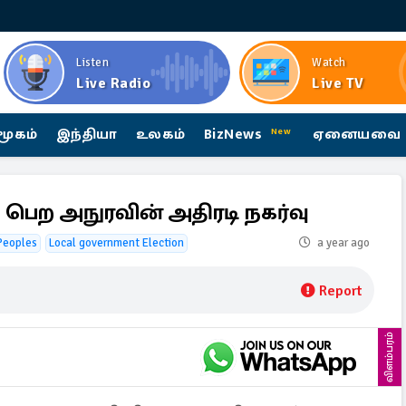
Listen
Watch
Live Radio
Live TV
மூகம்
இந்தியா
உலகம்
BizNews
ஏனையவை
New
பெற அநுரவின் அதிரடி நகர்வு
Peoples
Local government Election
a year ago
Report
விளம்பரம்