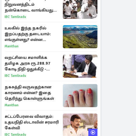
நிறுவனத்திடம்
நன்கொடை வாங்கியது
ஏன்? உதயநிதி - ஆதவ்
IBC Tamilnadu
விவாதம்
உலகில் இந்த நகரில்
இறப்பதற்கு தடையாம்:
எங்குள்ளது? என்ன
காரணம் தெரியுமா?
Manithan
வறட்சியை சமாளிக்க
தமிழக அரசு ரூ.288.97
கோடி நிதி ஒதுக்கீடு -
வெளியான அரசாணை
IBC Tamilnadu
நகசுத்தி வருவதற்கான
காரணம் என்ன? இதை
தெரிந்து கொள்ளுங்கள்
Manithan
சட்டப்பேரவை விவாதம்:
உதயநிதி ஸ்டாலின் சரமாரி
கேள்வி
IBC Tamilnadu