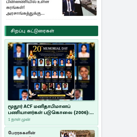
பின்னணியில் உள்ள
கரங்கள்!
அரசாங்கத்துக்கு
கிடைத்த புலனாய்வு
தகவல்
சிறப்பு கட்டுரைகள்
மூதூர் ACF மனிதாபிமானப்
பணியாளர்கள் படுகொலை (2006):
20 ஆண்டுகளாகியும் நீதி
1 நாள் முன்
மறுக்கப்பட்ட மனிதாபிமானப்
பேரவலம்
பேரரசுகளின்