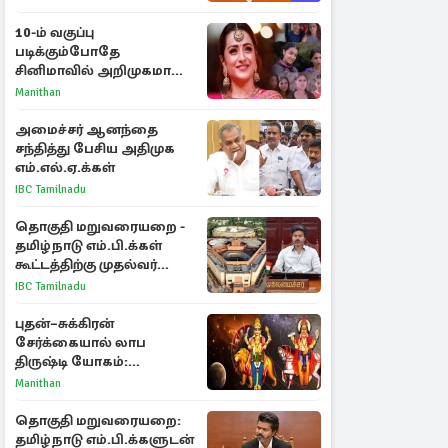
10-ம் வகுப்பு
படிக்கும்போதே
சினிமாவில் அறிமுகமான
த்ரிஷா! உண்மையை
Manithan
பகிர்ந்த இயக்குநர் பிரவீன்
காந்தி
அமைச்சர் ஆனந்தை
சந்தித்து பேசிய அதிமுக
எம்.எல்.ஏ.க்கள்
IBC Tamilnadu
தொகுதி மறுவரையறை -
தமிழ்நாடு எம்.பி.க்கள்
கூட்டத்திற்கு முதல்வர்
விஜய் அழைப்பு
IBC Tamilnadu
புதன்–சுக்கிரன்
சேர்க்கையால் லாப
திருஷ்டி யோகம்:
அதிர்ஷ்டம் பெறும் டாப் 3
Manithan
ராசிகள்!
தொகுதி மறுவரையறை:
தமிழ்நாடு எம்.பி.க்களுடன்