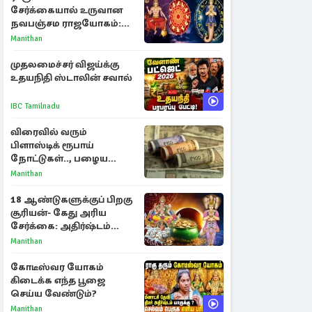
சேர்க்கையால் உருவான
நவபஞ்சம ராஜயோகம்:
அதிர்ஷ்டம் பெறும் 3
Manithan
ராசிகள்!
முதலமைச்சர் விஜய்க்கு
உதயநிதி ஸ்டாலின் சவால்
IBC Tamilnadu
விரைவில் வரும்
பிளாஸ்டிக் ரூபாய்
நோட்டுகள்.., பழைய
காகித நோட்டுகள்
Manithan
செல்லுமா?
18 ஆண்டுகளுக்குப் பிறகு
சூரியன்- கேது அரிய
சேர்க்கை: அதிர்ஷ்டம்
பெறும் 3 ராசிகள்!
Manithan
கோடீஸ்வர யோகம்
கிடைக்க எந்த பூஜை
செய்ய வேண்டும்?
Manithan