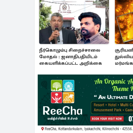
நீர்கொழும்பு சிறைச்சாலை
சூரியன
மோதல் : ஜனாதிபதியிடம்
துல்லிய
கையளிக்கப்பட்ட அறிக்கை
மர்மங்
விஞ்ஞ