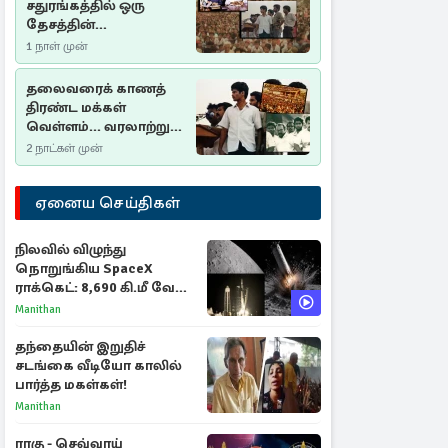
சதுரங்கத்தில் ஒரு
தேசத்தின்
தீர்க்கதரிசனம் :
1 நாள் முன்
சுதுமலை பிரகடனம்
ஒரு வரலாற்றுப் பாடம்
தலைவரைக் காணத்
திரண்ட மக்கள்
வெள்ளம்... வரலாற்றுச்
சிறப்புமிக்க சுதுமலைப்
2 நாட்கள் முன்
பிரகடனம்…
ஏனைய செய்திகள்
நிலவில் விழுந்து
நொறுங்கிய SpaceX
ராக்கெட்: 8,690 கி.மீ வேக
மோதலால் உருவான புதிய
Manithan
பள்ளம்!
தந்தையின் இறுதிச்
சடங்கை வீடியோ காலில்
பார்த்த மகள்கள்!
Manithan
ராகு - செவ்வாய்