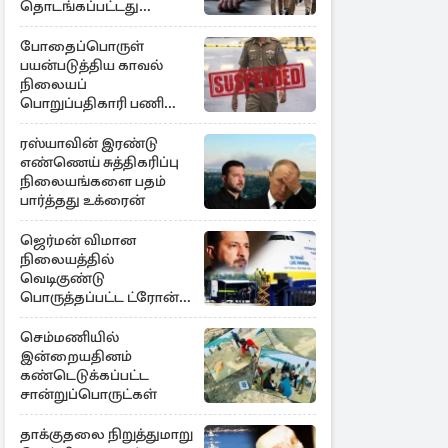
தொடங்கப்பட்டது
விசாரணை
போதைப்பொருள்
பயன்படுத்திய காவல்
நிலையப்
பொறுப்பதிகாரி பணி
இடைநீக்கம்
ரஸ்யாவின் இரண்டு
எண்ணெய் சுத்திகரிப்பு
நிலையங்களை பதம்
பார்த்தது உக்ரைன்
ஜெர்மன் விமான
நிலையத்தில்
வெடிகுண்டு
பொருத்தப்பட்ட ட்ரோன்!
தப்பியது உக்ரைன்
விமானம்
செம்மணியில்
இன்றையதினம்
கண்டெடுக்கப்பட்ட
சான்றுப்பொருட்கள்
தாக்குதலை நிறுத்துமாறு