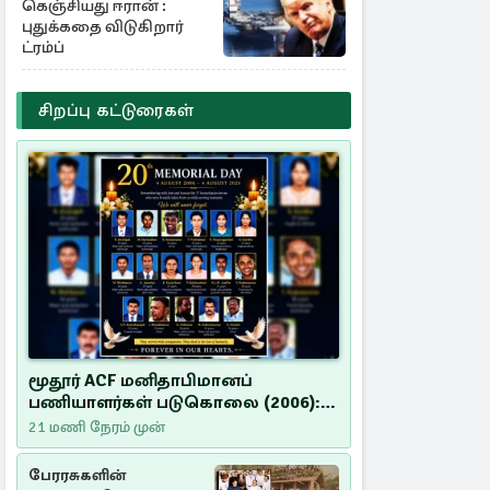
கெஞ்சியது ஈரான் :
புதுக்கதை விடுகிறார்
ட்ரம்ப்
சிறப்பு கட்டுரைகள்
மூதூர் ACF மனிதாபிமானப்
பணியாளர்கள் படுகொலை (2006):
20 ஆண்டுகளாகியும் நீதி
21 மணி நேரம் முன்
மறுக்கப்பட்ட மனிதாபிமானப்
பேரவலம்
பேரரசுகளின்