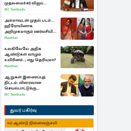
முதலமைச்சர் விஜய்
ஆலோசனை
IBC Tamilnadu
அம்மாவுடன் முதல் படம்...
ஹீரோயினாக
அறிமுகமாகும் ஊர்வசியின்
மகள் தேஜலட்சுமி!
Manithan
உலகிலேயே அதிக
ஆண்டுகள் வாழும்
உயிரினம்.., எது தெரியுமா?
Manithan
ஆறுகள் இணைப்புத்
திட்டம்: விரைவான
செயல்பாட்டுக்கு
பிரதமருக்கு முதலமைச்சர்
IBC Tamilnadu
கடிதம்
துயர் பகிர்வு
4ம் ஆண்டு நினைவஞ்சலி