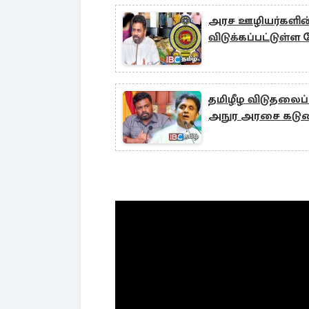
அரச ஊழியர்களின் 
விடுக்கப்பட்டுள்
தமிழீழ விடுதலைப் 
அநுர அரசை கடுமைய