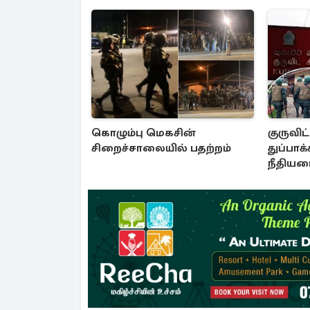
கொழும்பு மெகசின்
குருவி
சிறைச்சாலையில் பதற்றம்
துப்பாக்க
நீதியமை