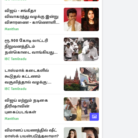
விஜய் - சங்கீதா
விவாகரத்து வழக்கு இன்று
விசாரணை - காணொளி
மூலம் ஆஜராக வாய்ப்பு
Manithan
ரூ.900 கோடி லாட்டரி
நிறுவனத்திடம்
நன்கொடை வாங்கியது
ஏன்? உதயநிதி - ஆதவ்
IBC Tamilnadu
விவாதம்
டாஸ்மாக் கடைகளில்
கூடுதல் கட்டணம்
வசூலித்தால் வழக்கு:
சென்னை உயர்நீதிமன்றம்
IBC Tamilnadu
உத்தரவு
விஜய் மற்றும் நடிகை
திரிஷாவின்
புகைப்படங்கள்
Manithan
விமானப் பயணத்தில் ஷீட்
மாஸ்க் பயன்படுத்தலாமா?