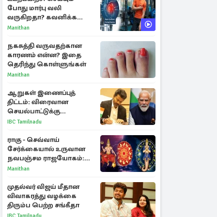
போது மார்பு வலி
வருகிறதா? கவனிக்க
வேண்டிய எச்சரிக்கை
Manithan
அறிகுறிகள்
நகசுத்தி வருவதற்கான
காரணம் என்ன? இதை
தெரிந்து கொள்ளுங்கள்
Manithan
ஆறுகள் இணைப்புத்
திட்டம்: விரைவான
செயல்பாட்டுக்கு
பிரதமருக்கு முதலமைச்சர்
IBC Tamilnadu
கடிதம்
ராகு - செவ்வாய்
சேர்க்கையால் உருவான
நவபஞ்சம ராஜயோகம்:
அதிர்ஷ்டம் பெறும் 3
Manithan
ராசிகள்!
முதல்வர் விஜய் மீதான
விவாகரத்து வழக்கை
திரும்ப பெற்ற சங்கீதா
IBC Tamilnadu