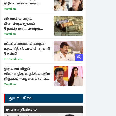
திரிஷாவின் வைரல்
செல்ஃபிக்கு மருத்துவர்
Manithan
விளக்கம்
விரைவில் வரும்
பிளாஸ்டிக் ரூபாய்
நோட்டுகள்.., பழைய
காகித நோட்டுகள்
Manithan
செல்லுமா?
சட்டப்பேரவை விவாதம்:
உதயநிதி ஸ்டாலின் சரமாரி
கேள்வி
IBC Tamilnadu
முதல்வர் விஜய்
விவாகரத்து வழக்கில் புதிய
திருப்பம் - வழக்கை வாபஸ்
பெற்ற சங்கீதா!
Manithan
துயர் பகிர்வு
மரண அறிவித்தல்