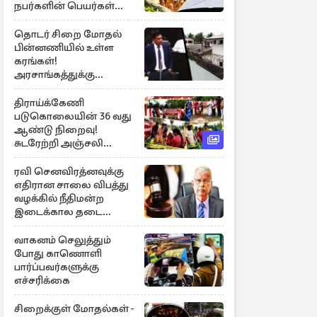
நபர்களின் பெயர்கள்
நீதிமன்றில் சமர்ப்பிப்பு!
தொடர் சிறை மோதல்
பின்னணியில் உள்ள
கரங்கள்!
அரசாங்கத்துக்கு
கிடைத்த புலனாய்வு
தகவல்
திராய்க்கேணி
படுகொலையின் 36 வது
ஆண்டு நிறைவு!
சுடரேற்றி அஞ்சலி
செலுத்திய மக்கள்
ரவி செனவிரத்னவுக்கு
எதிரான சாலை விபத்து
வழக்கில் நீதிமன்ற
இடைக்கால தடை
உத்தரவு!
வாகனம் செலுத்தும்
போது காணொளி
பார்ப்பவர்களுக்கு
எச்சரிக்கை
சிறைக்குள் மோதல்கள் -