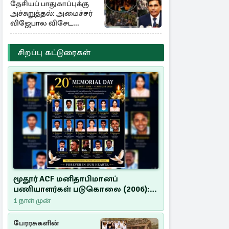
தேசியப் பாதுகாப்புக்கு
அச்சுறுத்தல்: அமைச்சர்
விஜேபால விசேட
அறிவிப்பு
சிறப்பு கட்டுரைகள்
மூதூர் ACF மனிதாபிமானப்
பணியாளர்கள் படுகொலை (2006):
20 ஆண்டுகளாகியும் நீதி
1 நாள் முன்
மறுக்கப்பட்ட மனிதாபிமானப்
பேரவலம்
பேரரசுகளின்