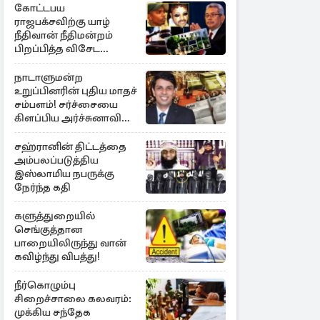
கோட்டபய
ராஜபக்சவிற்கு யாழ்
நீதிவான் நீதிமன்றம்
பிறப்பித்த விசேட
உத்தரவு!
நாடாளுமன்ற
உறுப்பினரின் புதிய மாதச்
சம்பளம்! சர்ச்சையை
கிளப்பிய அர்ச்சுனாவின்
அறிக்கை
சஹ்ரானின் திட்டத்தை
அம்பலப்படுத்திய
இஸ்லாமிய நபருக்கு
நேர்ந்த கதி
களுத்துறையில்
செங்குத்தான
பாறையிலிருந்து வான்
கவிழ்ந்து விபத்து!
நீர்கொழும்பு
சிறைச்சாலை கலவரம்:
முக்கிய சந்தேக