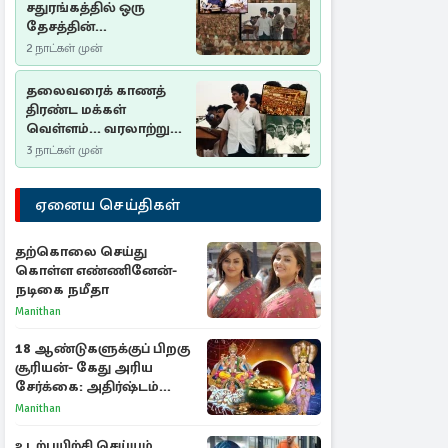
சதுரங்கத்தில் ஒரு
தேசத்தின்
தீர்க்கதரிசனம் :
2 நாட்கள் முன்
சுதுமலை பிரகடனம்
ஒரு வரலாற்றுப் பாடம்
தலைவரைக் காணத்
திரண்ட மக்கள்
வெள்ளம்... வரலாற்றுச்
சிறப்புமிக்க சுதுமலைப்
3 நாட்கள் முன்
பிரகடனம்…
ஏனைய செய்திகள்
தற்கொலை செய்து
கொள்ள எண்ணினேன்-
நடிகை நமீதா
Manithan
18 ஆண்டுகளுக்குப் பிறகு
சூரியன்- கேது அரிய
சேர்க்கை: அதிர்ஷ்டம்
பெறும் 3 ராசிகள்!
Manithan
உடற்பயிற்சி செய்யும்