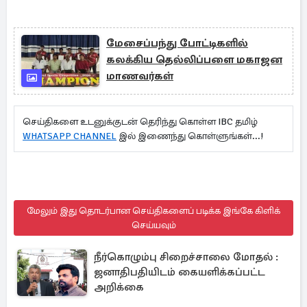
மேசைப்பந்து போட்டிகளில்
கலக்கிய தெல்லிப்பளை மகாஜன
மாணவர்கள்
செய்திகளை உடனுக்குடன் தெரிந்து கொள்ள IBC தமிழ்
WHATSAPP CHANNEL
இல் இணைந்து கொள்ளுங்கள்...!
மேலும் இது தொடர்பான செய்திகளைப் படிக்க இங்கே கிளிக்
செய்யவும்
நீர்கொழும்பு சிறைச்சாலை மோதல் :
ஜனாதிபதியிடம் கையளிக்கப்பட்ட
அறிக்கை