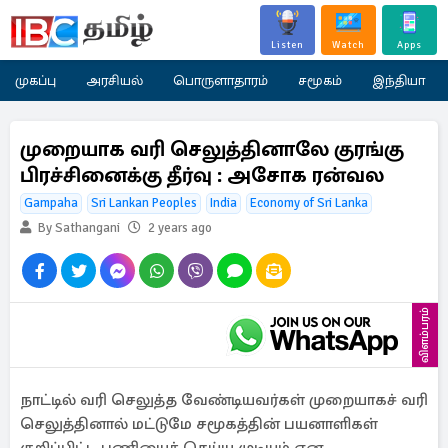
Listen
Watch
Apps
முகப்பு
அரசியல்
பொருளாதாரம்
சமூகம்
இந்தியா
முறையாக வரி செலுத்தினாலே குரங்கு
பிரச்சினைக்கு தீர்வு : அசோக ரன்வல
Gampaha
Sri Lankan Peoples
India
Economy of Sri Lanka
By Sathangani
2 years ago
விளம்பரம்
நாட்டில் வரி செலுத்த வேண்டியவர்கள் முறையாகச் வரி
செலுத்தினால் மட்டுமே சமூகத்தின் பயனாளிகள்