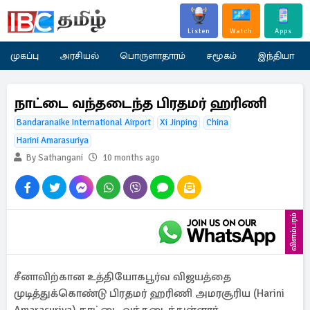
Listen
Watch
Apps
முகப்பு
அரசியல்
பொருளாதாரம்
சமூகம்
இந்தியா
நாட்டை வந்தடைந்த பிரதமர் ஹரிணி
Bandaranaike International Airport
Xi Jinping
China
Harini Amarasuriya
By Sathangani
10 months ago
விளம்பரம்
சீனாவிற்கான உத்தியோகபூர்வ விஜயத்தை
முடித்துக்கொண்டு பிரதமர் ஹரிணி அமரசூரிய (Harini