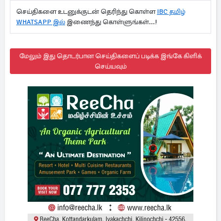
செய்திகளை உடனுக்குடன் தெரிந்து கொள்ள
IBC தமிழ்
WHATSAPP இல்
இணைந்து கொள்ளுங்கள்...!
மேலும் இது தொடர்பான செய்திகளைப் படிக்க இங்கே கிளிக்
செய்யவும்