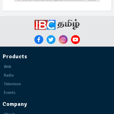
Products
Web
Radio
Television
Events
Company