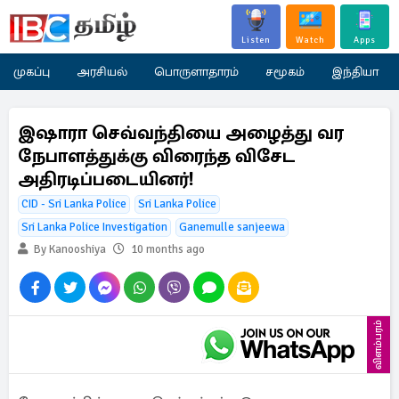
Listen
Watch
Apps
முகப்பு
அரசியல்
பொருளாதாரம்
சமூகம்
இந்தியா
இஷாரா செவ்வந்தியை அழைத்து வர
நேபாளத்துக்கு விரைந்த விசேட
அதிரடிப்படையினர்!
CID - Sri Lanka Police
Sri Lanka Police
Sri Lanka Police Investigation
Ganemulle sanjeewa
By Kanooshiya
10 months ago
விளம்பரம்