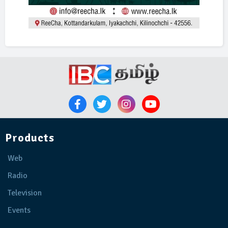
Products
Web
Radio
Television
Events