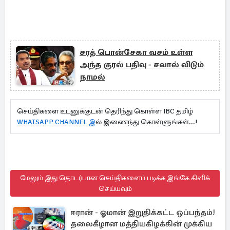
சரத் பொன்சேகா வசம் உள்ள
அந்த குரல் பதிவு - சவால் விடும்
நாமல்
செய்திகளை உடனுக்குடன் தெரிந்து கொள்ள IBC தமிழ்
WHATSAPP CHANNEL இ
ல் இணைந்து கொள்ளுங்கள்...!
மேலும் இது தொடர்பான செய்திகளைப் படிக்க இங்கே கிளிக்
செய்யவும்
ஈரான் - ஓமான் இறுதிக்கட்ட ஒப்பந்தம்!
தலைகீழான மத்தியகிழக்கின் முக்கிய