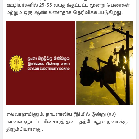
ஊழியர்களில் 25-35 வயதுக்குட்பட்ட மூன்று பெண்கள்
மற்றும் ஒரு ஆண் உள்ளதாக தெரிவிக்கப்படுகிறது.
எவ்வாறாயினும், நாடளாவிய ரீதியில் இன்று (09)
காலை ஏற்பட்ட மின்சாரத் தடை தற்போது வழமைக்கு
திரும்பியுள்ளது.