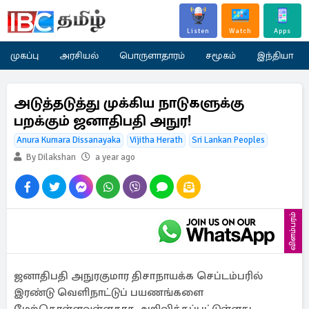
Listen
Watch
Apps
முகப்பு
அரசியல்
பொருளாதாரம்
சமூகம்
இந்தியா
அடுத்தடுத்து முக்கிய நாடுகளுக்கு
பறக்கும் ஜனாதிபதி அநுர!
Anura Kumara Dissanayaka
Vijitha Herath
Sri Lankan Peoples
By Dilakshan
a year ago
விளம்பரம்
ஜனாதிபதி அநுரகுமார திசாநாயக்க செப்டம்பரில்
இரண்டு வெளிநாட்டுப் பயணங்களை