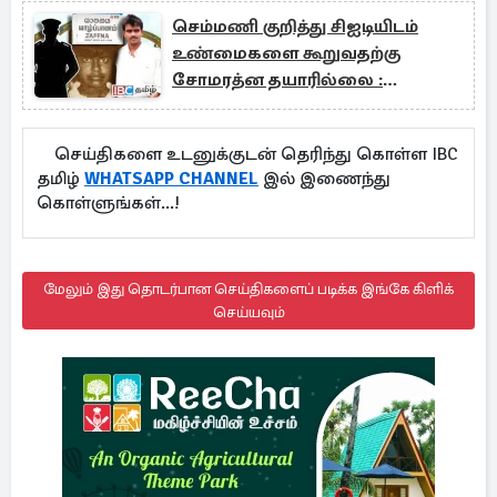
செம்மணி குறித்து சிஐடியிடம்
உண்மைகளை கூறுவதற்கு
சோமரத்ன தயாரில்லை :
வெளியான தகவல்
செய்திகளை உடனுக்குடன் தெரிந்து கொள்ள IBC
தமிழ்
WHATSAPP CHANNEL
இல் இணைந்து
கொள்ளுங்கள்...!
மேலும் இது தொடர்பான செய்திகளைப் படிக்க இங்கே கிளிக்
செய்யவும்