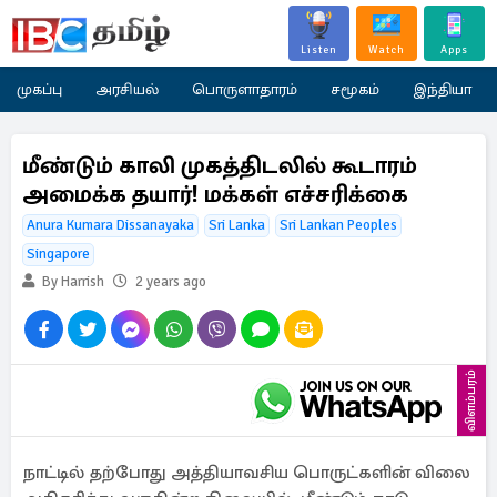
Listen
Watch
Apps
முகப்பு
அரசியல்
பொருளாதாரம்
சமூகம்
இந்தியா
மீண்டும் காலி முகத்திடலில் கூடாரம்
அமைக்க தயார்! மக்கள் எச்சரிக்கை
Anura Kumara Dissanayaka
Sri Lanka
Sri Lankan Peoples
Singapore
By Harrish
2 years ago
விளம்பரம்
நாட்டில் தற்போது அத்தியாவசிய பொருட்களின் விலை