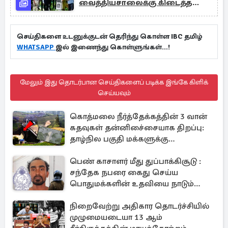
வைத்தியசாலைக்கு கிடைத்த
சாதனம்
செய்திகளை உடனுக்குடன் தெரிந்து கொள்ள IBC தமிழ்
WHATSAPP
இல் இணைந்து கொள்ளுங்கள்...!
மேலும் இது தொடர்பான செய்திகளைப் படிக்க இங்கே கிளிக்
செய்யவும்
கொத்மலை நீர்த்தேக்கத்தின் 3 வான்
கதவுகள் தன்னிசை்சையாக திறப்பு:
தாழ்நில பகுதி மக்களுக்கு
எச்சரிக்கை!
பெண் காசாளர் மீது துப்பாக்கிசூடு :
சந்தேக நபரை கைது செய்ய
பொதுமக்களின் உதவியை நாடும்
காவல்துறை
நிறைவேற்று அதிகார தொடர்ச்சியில்
முழுமையடையா 13 ஆம்