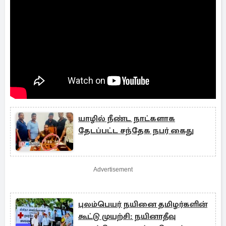
யாழில் நீண்ட நாட்களாக
தேடப்பட்ட சந்தேக நபர் கைது
Advertisement
புலம்பெயர் நயினை தமிழர்களின்
கூட்டு முயற்சி: நயினாதீவு