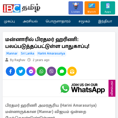
Listen
Watch
Apps
முகப்பு
அரசியல்
பொருளாதாரம்
சமூகம்
இந்தியா
மன்னாரில் பிரதமர் ஹரிணி:
பலப்படுத்தப்பட்டுள்ள பாதுகாப்பு!
Mannar
Sri Lanka
Harini Amarasuriya
By Raghav
2 years ago
விளம்பரம்
பிரதமர் ஹரிணி அமரசூரிய (Harini Amarasuriya)
மன்னாருக்கான (Mannar) விஜயம் ஒன்றை