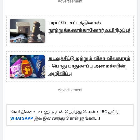
Advertisement
பராட்டே சட்டத்தினால்
நூற்றுக்கணக்கானோர் உயிரிழப்பு!
கடவுச்சீட்டு மற்றும் விசா விவகாரம்
- பொது பாதுகாப்பு அமைச்சரின்
அறிவிப்பு
Advertisement
செய்திகளை உடனுக்குடன் தெரிந்து கொள்ள IBC தமிழ்
WHATSAPP
இல் இணைந்து கொள்ளுங்கள்...!