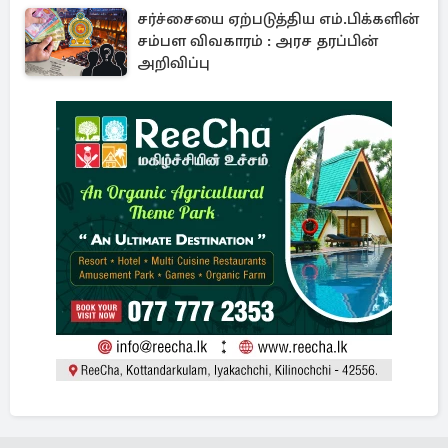
சர்ச்சையை ஏற்படுத்திய எம்.பிக்களின்
சம்பள விவகாரம் : அரச தரப்பின்
அறிவிப்பு