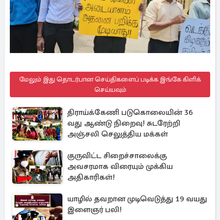
மேலும் இது தொடர்பான செய்திகளைப் படிக்க இங்கே கிளிக்
செய்யவும்
திராய்க்கேணி படுகொலையின் 36
வது ஆண்டு நிறைவு! சுடரேற்றி
அஞ்சலி செலுத்திய மக்கள்
குருவிட்ட சிறைச்சாலைக்கு
அவசரமாக விரையும் முக்கிய
அதிகாரிகள்!
யாழில் தவறான முடிவெடுத்து 19 வயது
இளைஞர் பலி!