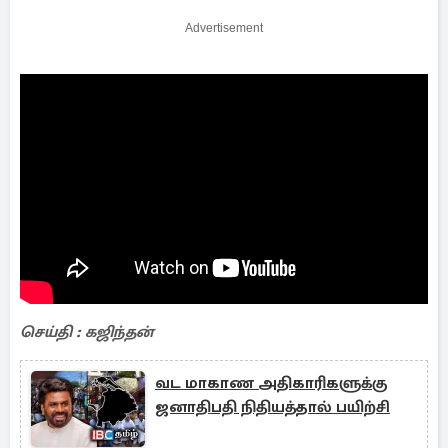
Advertisement
செய்தி : கஜிந்தன்
வட மாகாண அதிகாரிகளுக்கு
ஜனாதிபதி நிதியத்தால் பயிற்சி