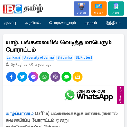
Listen
Watch
Apps
முகப்பு
அரசியல்
பொருளாதாரம்
சமூகம்
இந்தியா
யாழ். பல்கலையில் வெடித்த மாபெரும்
போராட்டம்
Lankasri
University of Jaffna
Sri Lanka
SL Protest
By Raghav
a year ago
விளம்பரம்
யாழ்ப்பாணம்
(Jaffna) பல்கலைக்கழக மாணவர்களால்
கவனயீர்ப்பு போராட்டம் ஒன்று