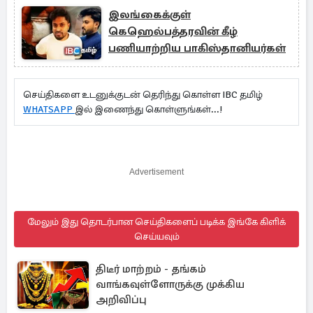
இலங்கைக்குள்
கெஹெல்பத்தரவின் கீழ்
பணியாற்றிய பாகிஸ்தானியர்கள்
செய்திகளை உடனுக்குடன் தெரிந்து கொள்ள IBC தமிழ்
WHATSAPP
இல் இணைந்து கொள்ளுங்கள்...!
Advertisement
மேலும் இது தொடர்பான செய்திகளைப் படிக்க இங்கே கிளிக்
செய்யவும்
திடீர் மாற்றம் - தங்கம்
வாங்கவுள்ளோருக்கு முக்கிய
அறிவிப்பு