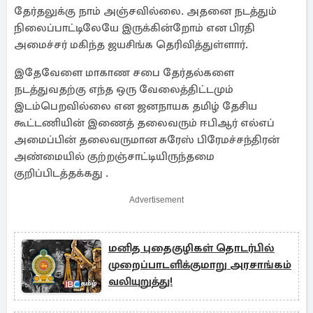
தேர்தலுக்கு நாம் அஞ்சவில்லை. அதனை நடத்தும்
நிலைப்பாட்டிலேயே இருக்கின்றோம் என பிரதி
அமைச்சர் மகிந்த ஜயசிங்க தெரிவித்துள்ளார்.
இதேவேளை மாகாண சபை தேர்தல்களை
நடத்துவதற்கு எந்த ஒரு வேலைத்திட்டமும்
இடம்பெறவில்லை என ஜனநாயக தமிழ் தேசிய
கூட்டணியின் இணைத் தலைவரும் ஈபிஆர் எல்எப்
அமைப்பின் தலைவருமான சுரேஸ் பிரேமச்சந்திரன்
அண்மையில் குற்றஞ்சாட்டியிருந்தமை
குறிப்பிடத்தக்கது .
Advertisement
மனித புதைகுழிகள் தொடர்பில்
முறைப்பாடளிக்குமாறு அரசாங்கம்
வலியுறுத்து!