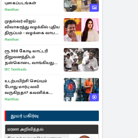
புகைப்படங்கள்
Manithan
முதல்வர் விஜய்
விவாகரத்து வழக்கில் புதிய
திருப்பம் - வழக்கை வாபஸ்
பெற்ற சங்கீதா!
Manithan
ரூ.900 கோடி லாட்டரி
நிறுவனத்திடம்
நன்கொடை வாங்கியது
ஏன்? உதயநிதி - ஆதவ்
IBC Tamilnadu
விவாதம்
உடற்பயிற்சி செய்யும்
போது மார்பு வலி
வருகிறதா? கவனிக்க
வேண்டிய எச்சரிக்கை
Manithan
அறிகுறிகள்
துயர் பகிர்வு
மரண அறிவித்தல்