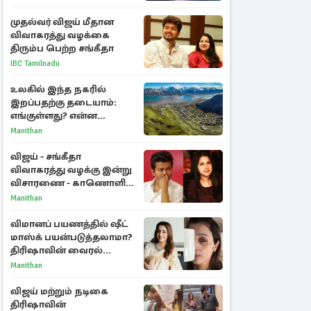
ராசிகள்!
முதல்வர் விஜய் மீதான
விவாகரத்து வழக்கை
திரும்ப பெற்ற சங்கீதா
IBC Tamilnadu
உலகில் இந்த நகரில்
இறப்பதற்கு தடையாம்:
எங்குள்ளது? என்ன
காரணம் தெரியுமா?
Manithan
விஜய் - சங்கீதா
விவாகரத்து வழக்கு இன்று
விசாரணை - காணொளி
மூலம் ஆஜராக வாய்ப்பு
Manithan
விமானப் பயணத்தில் ஷீட்
மாஸ்க் பயன்படுத்தலாமா?
திரிஷாவின் வைரல்
செல்ஃபிக்கு மருத்துவர்
Manithan
விளக்கம்
விஜய் மற்றும் நடிகை
திரிஷாவின்