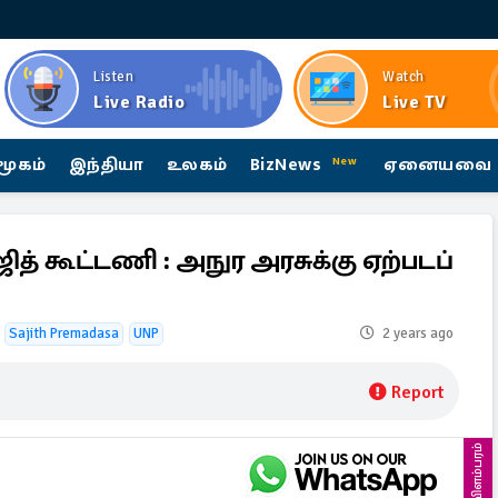
Listen
Watch
Live Radio
Live TV
மூகம்
இந்தியா
உலகம்
BizNews
ஏனையவை
New
த் கூட்டணி : அநுர அரசுக்கு ஏற்படப்
Sajith Premadasa
UNP
2 years ago
Report
விளம்பரம்