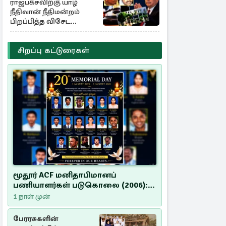
ராஜபக்சவிற்கு யாழ்
நீதிவான் நீதிமன்றம்
பிறப்பித்த விசேட
உத்தரவு!
சிறப்பு கட்டுரைகள்
மூதூர் ACF மனிதாபிமானப்
பணியாளர்கள் படுகொலை (2006):
20 ஆண்டுகளாகியும் நீதி
1 நாள் முன்
மறுக்கப்பட்ட மனிதாபிமானப்
பேரவலம்
பேரரசுகளின்