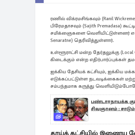
ரணில் விக்ரமசிங்கவும் (Ranil Wickrem
பிரேமதாசவும் (Sajith Premadasa) 
சமிக்ஞைகளை வெளியிட்டுள்ளனர் என 
Senaratne) தெரிவித்துள்ளார்.
உள்ளூராட்சி மன்ற தேர்தலுக்கு (Loca
கிடைக்கும் என்ற எதிர்பார்ப்புக்கள் தம
ஐக்கிய தேசியக் கட்சியும், ஐக்கிய மக
எடுக்கப்பட்டுள்ள நடவடிக்கைகள் மற்
சம்பந்தமாக கருத்து வெளியிடும்போதே 
பண்டாரநாயக்க குட
சிவஞானம் : சாடு
தாய்க் கட்சியில் இணைய வ