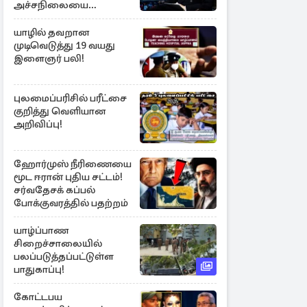
அச்சநிலையை
மையப்படுத்தி
ஜெயசங்கர் அறிக்கை
யாழில் தவறான
முடிவெடுத்து 19 வயது
இளைஞர் பலி!
புலமைப்பரிசில் பரீட்சை
குறித்து வெளியான
அறிவிப்பு!
ஹோர்முஸ் நீரிணையை
மூட ஈரான் புதிய சட்டம்!
சர்வதேசக் கப்பல்
போக்குவரத்தில் பதற்றம்
யாழ்ப்பாண
சிறைச்சாலையில்
பலப்படுத்தப்பட்டுள்ள
பாதுகாப்பு!
கோட்டபய