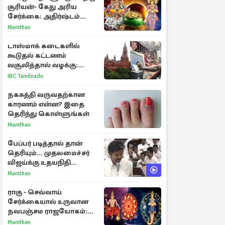
சூரியன்- கேது அரிய
சேர்க்கை: அதிர்ஷ்டம்
பெறும் 3 ராசிகள்!
Manithan
டாஸ்மாக் கடைகளில்
கூடுதல் கட்டணம்
வசூலித்தால் வழக்கு:
சென்னை உயர்நீதிமன்றம்
IBC Tamilnadu
உத்தரவு
நகசுத்தி வருவதற்கான
காரணம் என்ன? இதை
தெரிந்து கொள்ளுங்கள்
Manithan
பேப்பர் படித்தால் தான்
தெரியும்... முதலமைச்சர்
விஜய்க்கு உதயநிதி
ஸ்டாலின் பதிலடி
Manithan
ராகு - செவ்வாய்
சேர்க்கையால் உருவான
நவபஞ்சம ராஜயோகம்:
அதிர்ஷ்டம் பெறும் 3
Manithan