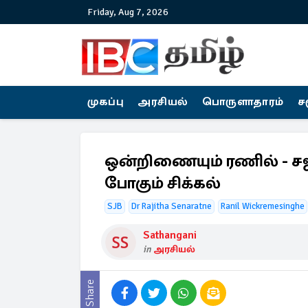
Friday, Aug 7, 2026
முகப்பு
அரசியல்
பொருளாதாரம்
ச
ஒன்றிணையும் ரணில் - சஜி
போகும் சிக்கல்
SJB
Dr Rajitha Senaratne
Ranil Wickremesinghe
Sathangani
in
அரசியல்
Share