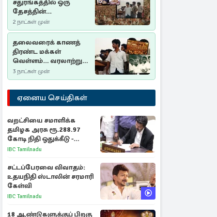
சதுரங்கத்தில் ஒரு
தேசத்தின்
தீர்க்கதரிசனம் :
2 நாட்கள் முன்
சுதுமலை பிரகடனம்
ஒரு வரலாற்றுப் பாடம்
தலைவரைக் காணத்
திரண்ட மக்கள்
வெள்ளம்... வரலாற்றுச்
சிறப்புமிக்க சுதுமலைப்
3 நாட்கள் முன்
பிரகடனம்…
ஏனைய செய்திகள்
வறட்சியை சமாளிக்க
தமிழக அரசு ரூ.288.97
கோடி நிதி ஒதுக்கீடு -
வெளியான அரசாணை
IBC Tamilnadu
சட்டப்பேரவை விவாதம்:
உதயநிதி ஸ்டாலின் சரமாரி
கேள்வி
IBC Tamilnadu
18 ஆண்டுகளுக்குப் பிறகு