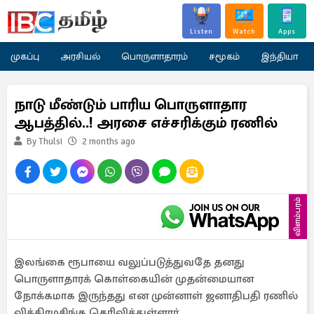
Listen
Watch
Apps
முகப்பு
அரசியல்
பொருளாதாரம்
சமூகம்
இந்தியா
நாடு மீண்டும் பாரிய பொருளாதார
ஆபத்தில்..! அரசை எச்சரிக்கும் ரணில்
By Thulsi
2 months ago
விளம்பரம்
இலங்கை ரூபாயை வலுப்படுத்துவதே தனது
பொருளாதாரக் கொள்கையின் முதன்மையான
நோக்கமாக இருந்தது என முன்னாள் ஜனாதிபதி ரணில்
விக்கிரமசிங்க தெரிவித்துள்ளார்.