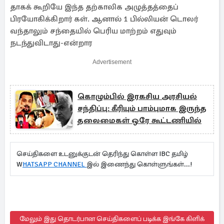
தாகக் கூறியே இந்த தற்காலிக அழுத்தத்தைப்
பிரயோகிக்கிறார் கள். ஆனால் 1 பில்லியன் டொலர்
வந்தாலும் சந்தையில் பெரிய மாற்றம் எதுவும்
நடந்துவிடாது-என்றார
Advertisement
கொழும்பில் இரகசிய அரசியல்
சந்திப்பு: கீரியும் பாம்புமாக இருந்த
தலைமைகள் ஒரே கூட்டணியில்
செய்திகளை உடனுக்குடன் தெரிந்து கொள்ள IBC தமிழ்
W
HATSAPP CHANNEL
இல் இணைந்து கொள்ளுங்கள்...!
மேலும் இது தொடர்பான செய்திகளைப் படிக்க இங்கே கிளிக்