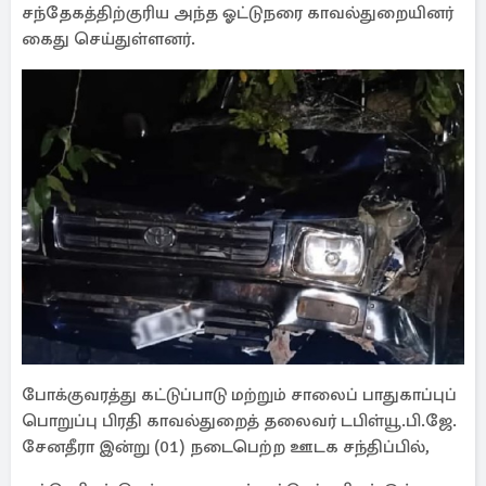
சந்தேகத்திற்குரிய அந்த ஓட்டுநரை காவல்துறையினர்
கைது செய்துள்ளனர்.
போக்குவரத்து கட்டுப்பாடு மற்றும் சாலைப் பாதுகாப்புப்
பொறுப்பு பிரதி காவல்துறைத் தலைவர் டபிள்யூ.பி.ஜே.
சேனதீரா இன்று (01) நடைபெற்ற ஊடக சந்திப்பில்,