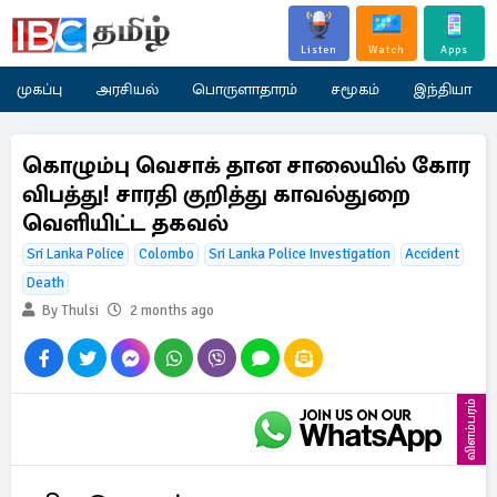
Listen
Watch
Apps
முகப்பு
அரசியல்
பொருளாதாரம்
சமூகம்
இந்தியா
கொழும்பு வெசாக் தான சாலையில் கோர
விபத்து! சாரதி குறித்து காவல்துறை
வெளியிட்ட தகவல்
Sri Lanka Police
Colombo
Sri Lanka Police Investigation
Accident
Death
By Thulsi
2 months ago
விளம்பரம்