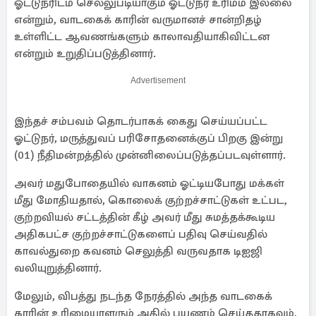
ஓட்டுநரிடம் செல்லுபடியாகும் ஓட்டுநர் உரிமம் இல்லை
என்றும், வாடகைக் காரின் வருமானச் சான்றிதழ்
உள்ளிட்ட ஆவணங்களும் காலாவதியாகிவிட்டன
என்றும் உறுதிப்படுத்தினார்.
Advertisement
இந்தச் சம்பவம் தொடர்பாகக் கைது செய்யப்பட்ட
ஓட்டுநர், மருத்துவப் பரிசோதனைக்குப் பிறகு இன்று
(01) நீதிமன்றத்தில் முன்னிலைப்படுத்தப்படவுள்ளார்.
அவர் மதுபோதையில் வாகனம் ஓட்டியபோது மக்கள்
மீது மோதியதால், கொலைக் குற்றச்சாட்டுகள் உட்பட,
குற்றவியல் சட்டத்தின் கீழ் அவர் மீது சுமத்தக்கூடிய
அதிகபட்ச குற்றச்சாட்டுகளைப் பதிவு செய்வதில்
காவல்துறை கவனம் செலுத்தி வருவதாக டிஐஜி
வலியுறுத்தினார்.
மேலும், விபத்து நடந்த நேரத்தில் அந்த வாடகைக்
காரின் உரிமையாளரும் அதில் பயணம் செய்ததாகவும்,