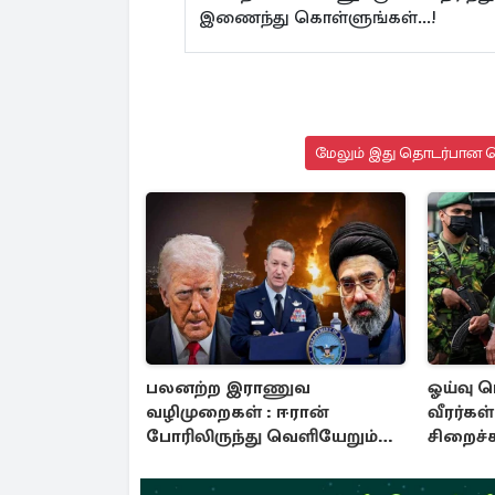
இணைந்து கொள்ளுங்கள்...!
மேலும் இது தொடர்பான செ
பலனற்ற இராணுவ
ஓய்வு 
வழிமுறைகள் : ஈரான்
வீரர்கள
போரிலிருந்து வெளியேறும்
சிறைச்
வழியைத்தேடும் அமெரிக்க
அரசாங்க
தளபதி