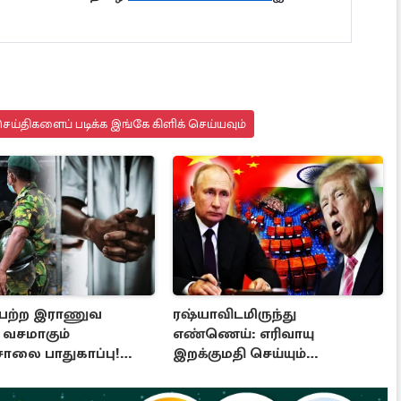
ய்திகளைப் படிக்க இங்கே கிளிக் செய்யவும்
பெற்ற இராணுவ
ரஷ்யாவிடமிருந்து
் வசமாகும்
எண்ணெய்: எரிவாயு
சாலை பாதுகாப்பு!
இறக்குமதி செய்யும்
த்தின் முக்கிய முடிவு
நாடுகளுக்கு பேரிடி!