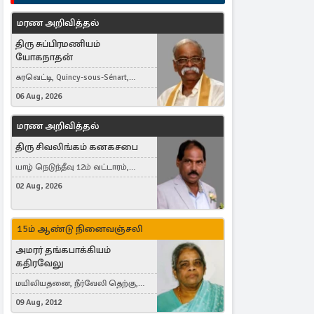
மரண அறிவித்தல்
திரு சுப்பிரமணியம்
யோகநாதன்
கரவெட்டி, Quincy-sous-Sénart,
France
06 Aug, 2026
மரண அறிவித்தல்
திரு சிவலிங்கம் கனகசபை
யாழ் நெடுந்தீவு 12ம் வட்டாரம்,
Jaffna, நயினாதீவு, London, United
02 Aug, 2026
Kingdom
15ம் ஆண்டு நினைவஞ்சலி
அமரர் தங்கபாக்கியம்
கதிரவேலு
மயிலியதனை, நீர்வேலி தெற்கு,
Herning, Denmark
09 Aug, 2012