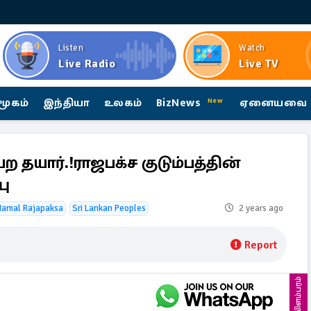
Listen
Watch
Live Radio
Live TV
மூகம்
இந்தியா
உலகம்
BizNews
ஏனையவை
New
 தயார்.!ராஜபக்ச குடும்பத்தின்
பு
Namal Rajapaksa
Sri Lankan Peoples
2 years ago
Report
விளம்பரம்