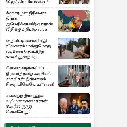
50 முக்கிய பிரபலங்கள்
ஹோர்முஸ் நீரிணை
திறப்பு :
அமெரிக்காவிற்கு ஈரான்
விதிக்கும் நிபந்தனை
தையிட்டி பவானி வீதி
விவகாரம் : மற்றுமொரு
வழக்கை தொடர்ந்த
காவல்துறைக்கு
நீதிமன்று குட்டு
பிணை வழங்கப்பட்ட
இரண்டு தமிழ் அரசியல்
கைதிகள் இன்னமும்
சிறையிலேயே உள்ளனர்
பலனற்ற இராணுவ
வழிமுறைகள் : ஈரான்
போரிலிருந்து
வெளியேறும்
வழியைத்தேடும்
அமெரிக்க தளபதி