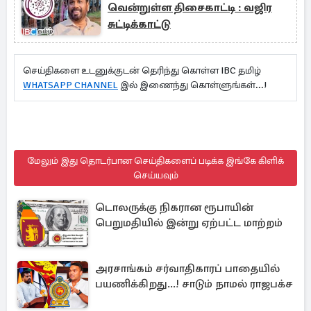
வென்றுள்ள திசைகாட்டி : வஜிர
சுட்டிக்காட்டு
செய்திகளை உடனுக்குடன் தெரிந்து கொள்ள IBC தமிழ்
WHATSAPP CHANNEL
இல் இணைந்து கொள்ளுங்கள்...!
மேலும் இது தொடர்பான செய்திகளைப் படிக்க இங்கே கிளிக்
செய்யவும்
டொலருக்கு நிகரான ரூபாயின்
பெறுமதியில் இன்று ஏற்பட்ட மாற்றம்
அரசாங்கம் சர்வாதிகாரப் பாதையில்
பயணிக்கிறது...! சாடும் நாமல் ராஜபக்ச