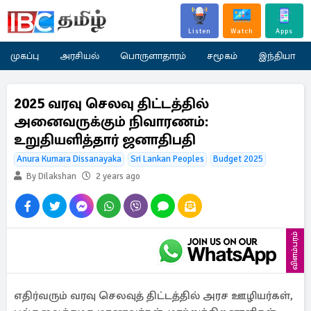
Listen
Watch
Apps
முகப்பு
அரசியல்
பொருளாதாரம்
சமூகம்
இந்தியா
2025 வரவு செலவு திட்டத்தில்
அனைவருக்கும் நிவாரணம்:
உறுதியளித்தார் ஜனாதிபதி
Anura Kumara Dissanayaka
Sri Lankan Peoples
Budget 2025
By Dilakshan
2 years ago
விளம்பரம்
எதிர்வரும் வரவு செலவுத் திட்டத்தில் அரச ஊழியர்கள்,