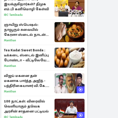
இயக்குகிறார்கள்? திமுக
எம்.பி கனிமொழி கேள்வி
IBC Tamilnadu
ஞாயிறு ஸ்பெஷல்:
நாவூரும் சுவையில்
கேரளா ஸ்டைல் நாடன்
சிக்கன் குழம்பு ரெசிபி!
Manithan
Tea Kadai Sweet Bonda :
டீக்கடை ஸ்டைல் இனிப்பு
போண்டா – வீட்டிலேயே
செய்வது எப்படி?
Manithan
விஜய் மகனை தன்
மகனாக பார்த்த அஜித் -
பத்திரிகையாளர் வி.கே.
சுந்தர் ஓபன் டாக்!
Manithan
100 நாட்கள்: விரைவில்
வெளியாகும் தவெக
அரசின் சாதனை பட்டியல்
IBC Tamilnadu