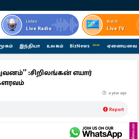
Listen
Watch
Live Radio
Live TV
மூகம்
இந்தியா
உலகம்
BizNews
ஏனையவை
New
ிறுவனம்” :சிறிலங்கன் எயார்
கௌரவம்
a year ago
Report
விளம்பரம்