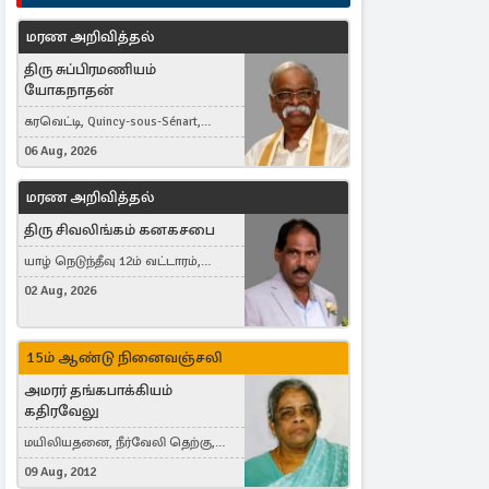
மரண அறிவித்தல்
திரு சுப்பிரமணியம்
யோகநாதன்
கரவெட்டி, Quincy-sous-Sénart,
France
06 Aug, 2026
மரண அறிவித்தல்
திரு சிவலிங்கம் கனகசபை
யாழ் நெடுந்தீவு 12ம் வட்டாரம்,
Jaffna, நயினாதீவு, London, United
02 Aug, 2026
Kingdom
15ம் ஆண்டு நினைவஞ்சலி
அமரர் தங்கபாக்கியம்
கதிரவேலு
மயிலியதனை, நீர்வேலி தெற்கு,
Herning, Denmark
09 Aug, 2012