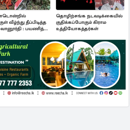
ாடொன்றில்
தொழிற்சங்க நடவடிக்கையில்
ுள் வீழ்ந்து தீப்பிடித்த
குதிக்கப்போகும் கிராம
 வானூர்தி : பயணித்த
உத்தியோகத்தர்கள்
லா பயணிகளுக்க
 துயரம்