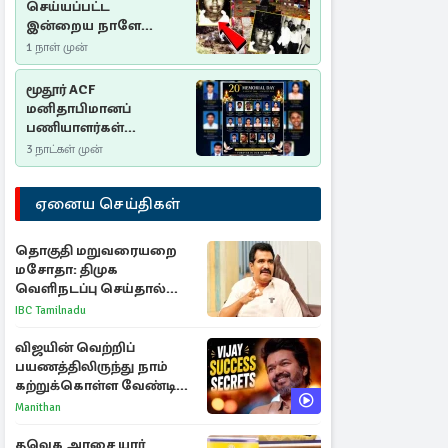
செய்யப்பட்ட
இன்றைய நாளே
செம்மணி
1 நாள் முன்
இனப்படுகொலை
தினம்…!
மூதூர் ACF
மனிதாபிமானப்
பணியாளர்கள்
படுகொலை (2006): 20
3 நாட்கள் முன்
ஆண்டுகளாகியும் நீதி
மறுக்கப்பட்ட
ஏனைய செய்திகள்
மனிதாபிமானப்
பேரவலம்
தொகுதி மறுவரையறை
மசோதா: திமுக
வெளிநடப்பு செய்தால்
ஆதரவாகவே கருதப்படும்
IBC Tamilnadu
– அமைச்சர் நிர்மல்குமார்
விஜயின் வெற்றிப்
பயணத்திலிருந்து நாம்
கற்றுக்கொள்ள வேண்டிய
முக்கிய 3 விடயங்கள்!
Manithan
தவெக அரசை யார்