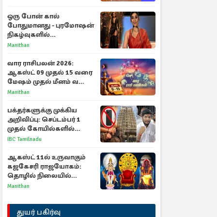
ஒரு போன் கால்
போதுமானது - புரமோஷன்
நிகழ்வுகளில்
பங்கேற்காதது குறித்து
Manithan
நயன்தாரா ஓபன் டாக்!
வார ராசிபலன் 2026:
ஆகஸ்ட் 09 முதல் 15 வரை
மேஷம் முதல் மீனம் வரை
முழு பலன்கள்
Manithan
பக்தர்களுக்கு முக்கிய
அறிவிப்பு: செப்டம்பர் 1
முதல் கோயில்களில்
மொபைலுக்கு தடை!
IBC Tamilnadu
ஆகஸ்ட் 11ல் உருவாகும்
கஜகேசரி ராஜயோகம்:
தொழில் நிலையில்
அதிர்ஷ்டம் பெறும் 3
Manithan
ராசிகள்!
துயர் பகிர்வு