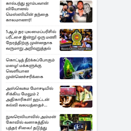
கால்பந்து ஜாம்பவான்
லியோனல்
மெஸ்ஸியின் தந்தை
காலமானார்!
5ஆம் தர புலமைப்பரிசில்
பரீட்சை இன்று! ஒரு மணி
நேரத்திற்கு முன்னதாக
வருமாறு அறிவுறுத்தல்
கொட்டித் தீர்க்கப்போகும்
மழை! மக்களுக்கு
வெளியான
முன்னெச்சரிக்கை
அஸ்வெசும மோசடியில்
சிக்கிய மேலும் 2
அதிகாரிகள்! ஹட்டன்
கல்வி வலயத்தைச்
சேர்ந்த 6 ஆசிரியர்கள்
குறித்து விசாரணை
நுவரெலியாவில் அம்மன்
கோவில் வளாகத்தில்
புத்தர் சிலை! தடுத்து