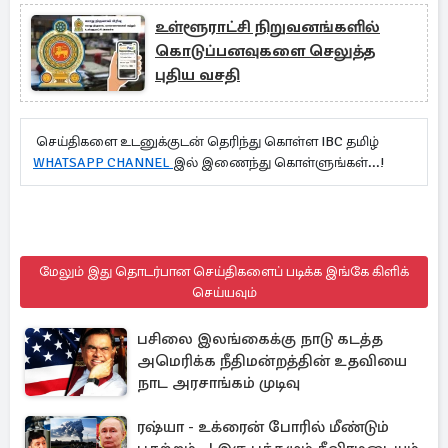
உள்ளூராட்சி நிறுவனங்களில்
கொடுப்பனவுகளை செலுத்த
புதிய வசதி
செய்திகளை உடனுக்குடன் தெரிந்து கொள்ள IBC தமிழ்
WHATSAPP CHANNEL
இல் இணைந்து கொள்ளுங்கள்...!
மேலும் இது தொடர்பான செய்திகளைப் படிக்க இங்கே கிளிக்
செய்யவும்
பசிலை இலங்கைக்கு நாடு கடத்த
அமெரிக்க நீதிமன்றத்தின் உதவியை
நாட அரசாங்கம் முடிவு
ரஷ்யா - உக்ரைன் போரில் மீண்டும்