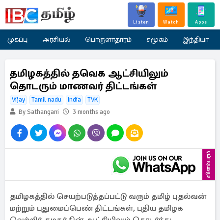
Listen
Watch
Apps
முகப்பு
அரசியல்
பொருளாதாரம்
சமூகம்
இந்தியா
தமிழகத்தில் தவெக ஆட்சியிலும்
தொடரும் மாணவர் திட்டங்கள்
Vijay
Tamil nadu
India
TVK
By Sathangani
3 months ago
விளம்பரம்
தமிழகத்தில் செயற்படுத்தப்பட்டு வரும் தமிழ் புதல்வன்
மற்றும் புதுமைப்பெண் திட்டங்கள், புதிய தமிழக