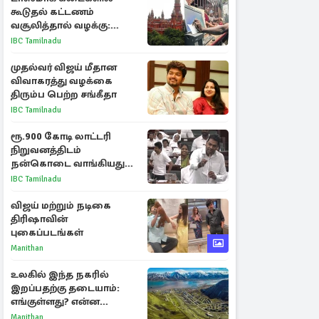
கூடுதல் கட்டணம்
வசூலித்தால் வழக்கு:
சென்னை உயர்நீதிமன்றம்
IBC Tamilnadu
உத்தரவு
முதல்வர் விஜய் மீதான
விவாகரத்து வழக்கை
திரும்ப பெற்ற சங்கீதா
IBC Tamilnadu
ரூ.900 கோடி லாட்டரி
நிறுவனத்திடம்
நன்கொடை வாங்கியது
ஏன்? உதயநிதி - ஆதவ்
IBC Tamilnadu
விவாதம்
விஜய் மற்றும் நடிகை
திரிஷாவின்
புகைப்படங்கள்
Manithan
உலகில் இந்த நகரில்
இறப்பதற்கு தடையாம்:
எங்குள்ளது? என்ன
காரணம் தெரியுமா?
Manithan