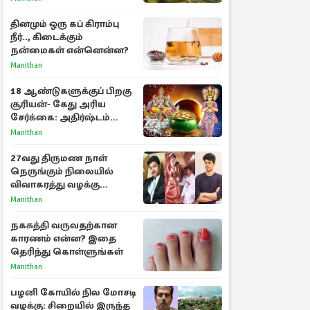
தினமும் ஒரு கப் கிராம்பு
நீர்.., கிடைக்கும்
நன்மைகள் என்னென்ன?
Manithan
18 ஆண்டுகளுக்குப் பிறகு
சூரியன்- கேது அரிய
சேர்க்கை: அதிர்ஷ்டம்
பெறும் 3 ராசிகள்!
Manithan
27வது திருமண நாள்
நெருங்கும் நிலையில்
விவாகரத்து வழக்கு
வாபஸ்! விஜய்யுடன்
Manithan
மீண்டும் இணைவாரா?
நகசுத்தி வருவதற்கான
காரணம் என்ன? இதை
தெரிந்து கொள்ளுங்கள்
Manithan
பழனி கோயில் நில மோசடி
வழக்கு: சிறையில் இருந்த