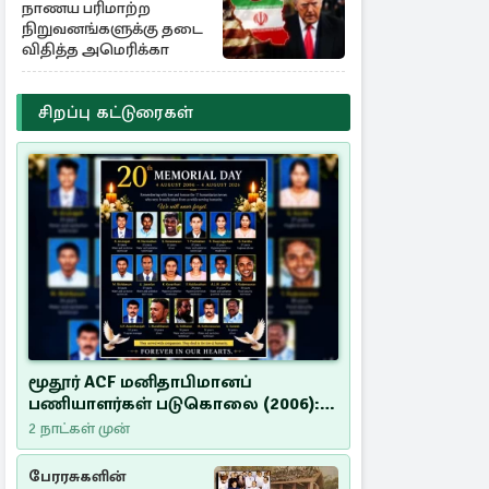
நாணய பரிமாற்ற
நிறுவனங்களுக்கு தடை
விதித்த அமெரிக்கா
சிறப்பு கட்டுரைகள்
மூதூர் ACF மனிதாபிமானப்
பணியாளர்கள் படுகொலை (2006):
20 ஆண்டுகளாகியும் நீதி
2 நாட்கள் முன்
மறுக்கப்பட்ட மனிதாபிமானப்
பேரவலம்
பேரரசுகளின்