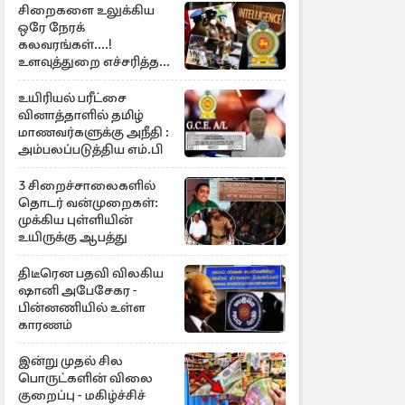
சிறைகளை உலுக்கிய
ஒரே நேரக்
கலவரங்கள்....!
உளவுத்துறை எச்சரித்த
பாரிய சதி அம்பலம்
உயிரியல் பரீட்சை
வினாத்தாளில் தமிழ்
மாணவர்களுக்கு அநீதி :
அம்பலப்படுத்திய எம்.பி
3 சிறைச்சாலைகளில்
தொடர் வன்முறைகள்:
முக்கிய புள்ளியின்
உயிருக்கு ஆபத்து
திடீரென பதவி விலகிய
ஷானி அபேசேகர -
பின்னணியில் உள்ள
காரணம்
இன்று முதல் சில
பொருட்களின் விலை
குறைப்பு - மகிழ்ச்சிச்