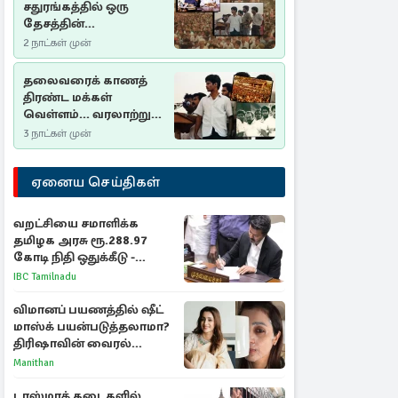
சதுரங்கத்தில் ஒரு
தேசத்தின்
தீர்க்கதரிசனம் :
2 நாட்கள் முன்
சுதுமலை பிரகடனம்
ஒரு வரலாற்றுப் பாடம்
தலைவரைக் காணத்
திரண்ட மக்கள்
வெள்ளம்... வரலாற்றுச்
சிறப்புமிக்க சுதுமலைப்
3 நாட்கள் முன்
பிரகடனம்…
ஏனைய செய்திகள்
வறட்சியை சமாளிக்க
தமிழக அரசு ரூ.288.97
கோடி நிதி ஒதுக்கீடு -
வெளியான அரசாணை
IBC Tamilnadu
விமானப் பயணத்தில் ஷீட்
மாஸ்க் பயன்படுத்தலாமா?
திரிஷாவின் வைரல்
செல்ஃபிக்கு மருத்துவர்
Manithan
விளக்கம்
டாஸ்மாக் கடைகளில்