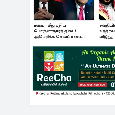
ரஷ்யா மீது புதிய
சவுதியின
பொருளாதாரத் தடை!
உத்தரவ
அமெரிக்க செனட் சபை
விடுத்த
ஒப்புதல்