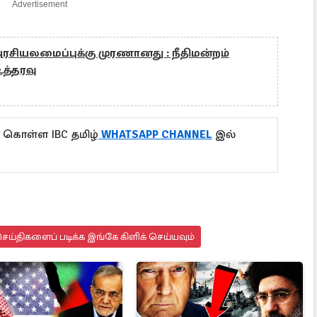
Advertisement
 அரசியலமைப்புக்கு முரணானது : நீதிமன்றம்
உத்தரவு
 கொள்ள IBC தமிழ்
WHATSAPP CHANNEL
இல்
ய்திகளைப் படிக்க இங்கே கிளிக் செய்யவும்