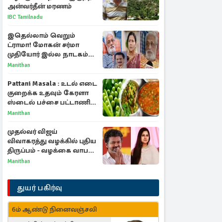
அன்வர்தீன் மரணம்
IBC Tamilnadu
இதெல்லாம் வெறும்
ட்ராமா! மோகன் சர்மா
முதியோர் இல்ல நாடகம்
குறித்து குட்டி பத்மினி
Manithan
பரபரப்பு பேட்டி
Pattani Masala : உடல் எடை
குறைக்க உதவும் கேரளா
ஸ்டைல் பச்சை பட்டாணி
கிரேவி
Manithan
முதல்வர் விஜய்
விவாகரத்து வழக்கில் புதிய
திருப்பம் - வழக்கை வாபஸ்
பெற்ற சங்கீதா!
Manithan
துயர் பகிர்வு
6ம் ஆண்டு நினைவஞ்சலி