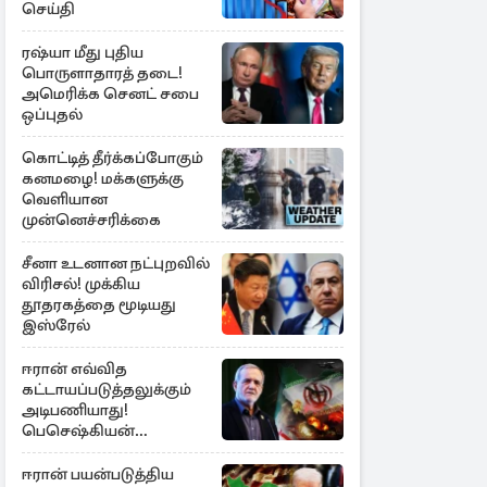
செய்தி
ரஷ்யா மீது புதிய
பொருளாதாரத் தடை!
அமெரிக்க செனட் சபை
ஒப்புதல்
கொட்டித் தீர்க்கப்போகும்
கனமழை! மக்களுக்கு
வெளியான
முன்னெச்சரிக்கை
சீனா உடனான நட்புறவில்
விரிசல்! முக்கிய
தூதரகத்தை மூடியது
இஸ்ரேல்
ஈரான் எவ்வித
கட்டாயப்படுத்தலுக்கும்
அடிபணியாது!
பெசெஷ்கியன்
அறிவிப்பு
ஈரான் பயன்படுத்திய