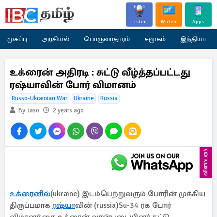
Listen
Watch
Apps
முகப்பு
அரசியல்
பொருளாதாரம்
சமூகம்
இந்தியா
உக்ரைன் அதிரடி : சுட்டு வீழ்த்தப்பட்டது
ரஷ்யாவின் போர் விமானம்
Russo-Ukrainian War
Ukraine
Russia
By Jaso
2 years ago
விளம்பரம்
உக்ரைனில்
(ukraine) இடம்பெற்றுவரும் போரின் முக்கிய
திருப்பமாக
ரஷ்யா
வின் (russia)Su-34 ரக போர்