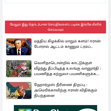
மேலும் இது தொடர்பான செய்திகளைப் படிக்க இங்கே கிளிக்
செய்யவும்
மத்திய கிழக்கில் மாறும் களம்! ஈரான்
போரால் ஆட்டம் காணும் ட்ரம்ப்..
வெளிநாடொன்றில் காட்டுக்குள்
வீழ்ந்து தீப்பிடித்த உலங்கு வானூர்தி :
பயணித்த சுற்றுலா பயணிகளுக்க
நேர்ந்த துயரம்
ஹோர்முஸ் நீரிணை திறப்பு :
அமெரிக்காவிற்கு ஈரான் விதிக்கும்
நிபந்தனை