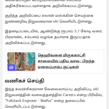
மென்பொருள் பொறியாளர்களின் சம்பளம்
அதிகரிக்கப்படவுள்ளதாக அறிவிக்கப்பட்டுள்ளது.
குறித்த அறிவிப்பை எலான் மஸ்க்கின் செயற்கை
நுண்ணறிவு நிறுவனமான xAI வெளியிட்டுள்ளது.
இதனடிப்படையில், ஆண்டுக்கு ரூபாய் 3.7 கோடி வரை
பிரமாண்ட சம்பளம் வழங்க தயாராக இருப்பதாக
அறிவிக்கப்பட்டுள்ளது.
தெஹிவளை மிருககாட்சி
சாலையில் புதிய வரவு : பிறந்த
மலைப்பாம்பு குட்டிகள்
வணிகச் செய்தி
இந்த கவர்ச்சிகரமான வேலைவாய்ப்பு அறிவிப்பு, xAI
நிறுவனத்தின் வலைத்தளத்தில் Careers என்ற பிரிவில்,
“Fullstack Engineer - Waifus” என்ற தலைப்பில்
வெளியிடப்பட்டுள்ளது.