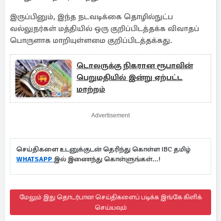
இருப்பினும், இந்த நடவடிக்கை தொழில்நுட்ப
வல்லுநர்கள் மத்தியில் ஒரு குறிப்பிடத்தக்க விவாதப்
பொருளாக மாறியுள்ளமை குறிப்பிடத்தக்கது.
டொலருக்கு நிகரான ரூபாவின்
பெறுமதியில் இன்று ஏற்பட்ட
மாற்றம்
Advertisement
செய்திகளை உடனுக்குடன் தெரிந்து கொள்ள IBC தமிழ்
WHATSAPP
இல் இணைந்து கொள்ளுங்கள்...!
மேலும் இது தொடர்பான செய்திகளைப் படிக்க இங்கே கிளிக்
செய்யவும்