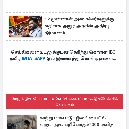
12 முன்னாள் அமைச்சர்களுக்கு
எதிராக அநுர அரசின் அதிரடி
தீர்மானம்
செய்திகளை உடனுக்குடன் தெரிந்து கொள்ள IBC
தமிழ்
WHATSAPP
இல் இணைந்து கொள்ளுங்கள்...!
மேலும் இது தொடர்பான செய்திகளைப் படிக்க இங்கே கிளிக்
செய்யவும்
காற்று மாசுபாடு : இலங்கையில்
வருடாந்தம் பறிபோகும்7000 மனித