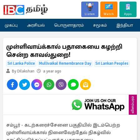
Listen
Watch
Apps
முகப்பு
அரசியல்
பொருளாதாரம்
சமூகம்
இந்தியா
முள்ளிவாய்க்கால் பதாகையை கழற்றி
சென்ற காவல்துறை!
Sri Lanka Police
Mullivaikal Remembrance Day
Sri Lankan Peoples
By Dilakshan
a year ago
விளம்பரம்
சம்பூர் - கடற்கரைச்சேனை பகுதியில் இடம்பெற்ற
முள்ளிவாய்க்கால் நினைவேந்தேல் நிகழ்வில்