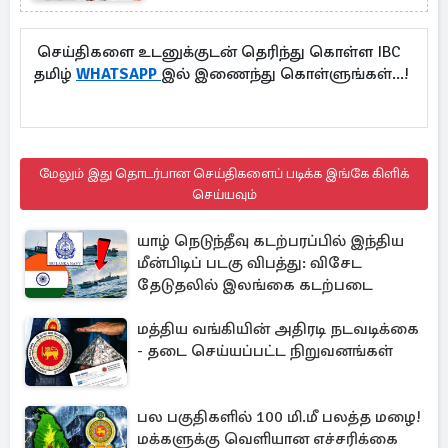
செய்திகளை உடனுக்குடன் தெரிந்து கொள்ள IBC
தமிழ்
WHATSAPP
இல் இணைந்து கொள்ளுங்கள்...!
மேலும் இது தொடர்பான செய்திகளைப் படிக்க இங்கே கிளிக்
செய்யவும்
யாழ் நெடுந்தீவு கடற்பரப்பில் இந்திய
மீன்பிடிப் படகு விபத்து: விசேட
தேடுதலில் இலங்கை கடற்படை
மத்திய வங்கியின் அதிரடி நடவடிக்கை
- தடை செய்யப்பட்ட நிறுவனங்கள்
பல பகுதிகளில் 100 மி.மீ பலத்த மழை!
மக்களுக்கு வெளியான எச்சரிக்கை