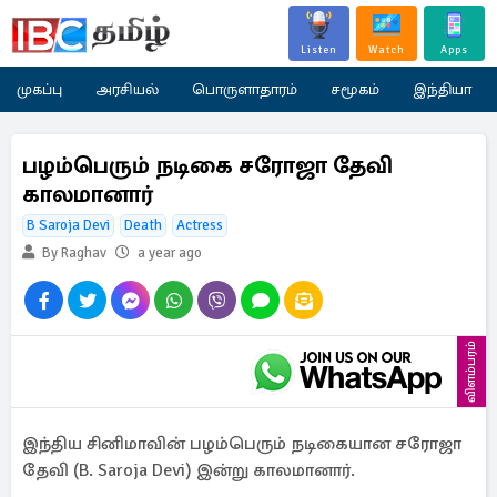
Listen
Watch
Apps
முகப்பு
அரசியல்
பொருளாதாரம்
சமூகம்
இந்தியா
பழம்பெரும் நடிகை சரோஜா தேவி
காலமானார்
B Saroja Devi
Death
Actress
By Raghav
a year ago
விளம்பரம்
இந்திய சினிமாவின் பழம்பெரும் நடிகையான சரோஜா
தேவி (B. Saroja Devi) இன்று காலமானார்.