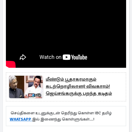
மீண்டும் பூதாகரமாகும்
கடற்றொழிலாளர் விவகாரம்!
ஜெய்சங்கருக்கு பறந்த கடிதம்
செய்திகளை உடனுக்குடன் தெரிந்து கொள்ள IBC தமிழ்
WHATSAPP
இல் இணைந்து கொள்ளுங்கள்...!