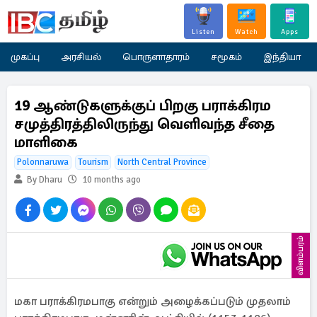
Listen
Watch
Apps
முகப்பு
அரசியல்
பொருளாதாரம்
சமூகம்
இந்தியா
19 ஆண்டுகளுக்குப் பிறகு பராக்கிரம
சமுத்திரத்திலிருந்து வெளிவந்த சீதை
மாளிகை
Polonnaruwa
Tourism
North Central Province
By Dharu
10 months ago
விளம்பரம்
மகா பராக்கிரமபாகு என்றும் அழைக்கப்படும் முதலாம்