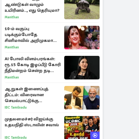
ஆண்டுகள் வாழும்
உயிரினம்.., எது தெரியுமா?
Manithan
10-ம் வகுப்பு
படிக்கும்போதே
சினிமாவில் அறிமுகமான
த்ரிஷா! உண்மையை
Manithan
பகிர்ந்த இயக்குநர் பிரவீன்
காந்தி
AI போலி விளம்பரங்கள்:
ரூ.15 கோடி இழப்பீடு கோரி
நீதிமன்றம் சென்ற நடிகை
ஸ்ருதி ஹாசன்!
Manithan
ஆறுகள் இணைப்புத்
திட்டம்: விரைவான
செயல்பாட்டுக்கு
பிரதமருக்கு முதலமைச்சர்
IBC Tamilnadu
கடிதம்
முதலமைச்சர் விஜய்க்கு
உதயநிதி ஸ்டாலின் சவால்
IBC Tamilnadu