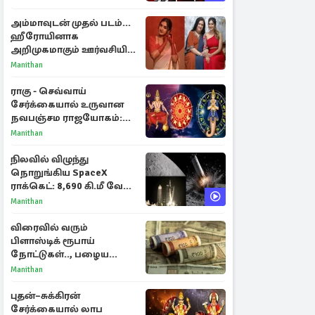
அம்மாவுடன் முதல் படம்...
ஹீரோயினாக
அறிமுகமாகும் ஊர்வசியின்
மகள் தேஜலட்சுமி!
Manithan
ராகு - செவ்வாய்
சேர்க்கையால் உருவான
நவபஞ்சம ராஜயோகம்:
அதிர்ஷ்டம் பெறும் 3
Manithan
ராசிகள்!
நிலவில் விழுந்து
நொறுங்கிய SpaceX
ராக்கெட்: 8,690 கி.மீ வேக
மோதலால் உருவான புதிய
Manithan
பள்ளம்!
விரைவில் வரும்
பிளாஸ்டிக் ரூபாய்
நோட்டுகள்.., பழைய
காகித நோட்டுகள்
Manithan
செல்லுமா?
புதன்–சுக்கிரன்
சேர்க்கையால் லாப