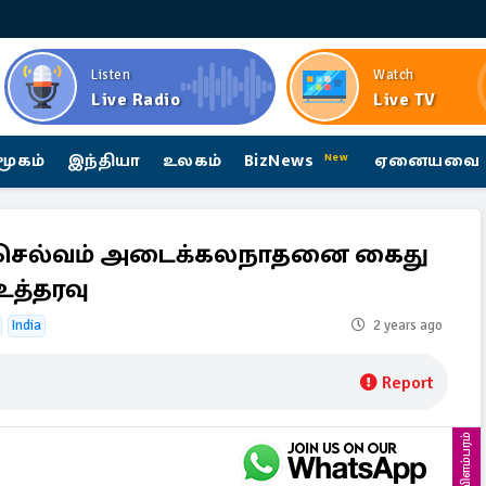
Listen
Watch
Live Radio
Live TV
மூகம்
இந்தியா
உலகம்
BizNews
ஏனையவை
New
் செல்வம் அடைக்கலநாதனை கைது
உத்தரவு
India
2 years ago
Report
விளம்பரம்