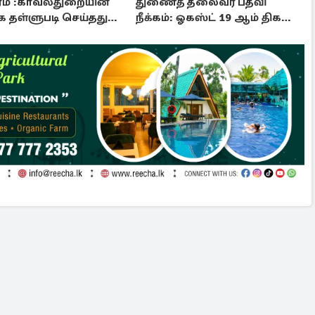
ம் :காவல்துறையின்
துணைத் தலைவர் பதவி
 தள்ளுபடி செய்தது
நீக்கம்: ஓகஸ்ட் 19 ஆம் திகதி
றம்
இறுதித் தீர்ப்பு