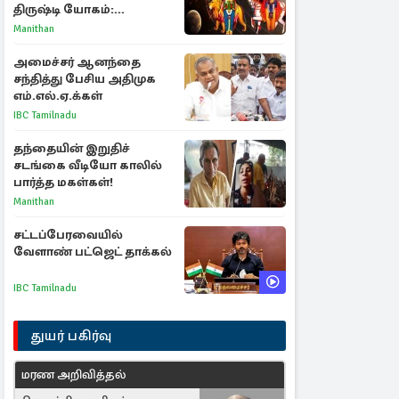
திருஷ்டி யோகம்:
அதிர்ஷ்டம் பெறும் டாப் 3
Manithan
ராசிகள்!
அமைச்சர் ஆனந்தை
சந்தித்து பேசிய அதிமுக
எம்.எல்.ஏ.க்கள்
IBC Tamilnadu
தந்தையின் இறுதிச்
சடங்கை வீடியோ காலில்
பார்த்த மகள்கள்!
Manithan
சட்டப்பேரவையில்
வேளாண் பட்ஜெட் தாக்கல்
IBC Tamilnadu
துயர் பகிர்வு
மரண அறிவித்தல்