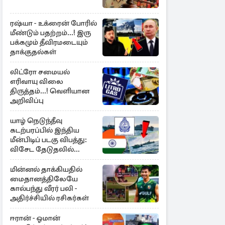
ரஷ்யா - உக்ரைன் போரில்
மீண்டும் பதற்றம்...! இரு
பக்கமும் தீவிரமடையும்
தாக்குதல்கள்
லிட்ரோ சமையல்
எரிவாயு விலை
திருத்தம்...! வெளியான
அறிவிப்பு
யாழ் நெடுந்தீவு
கடற்பரப்பில் இந்திய
மீன்பிடிப் படகு விபத்து:
விசேட தேடுதலில்
இலங்கை கடற்படை
மின்னல் தாக்கியதில்
மைதானத்திலேயே
கால்பந்து வீரர் பலி -
அதிர்ச்சியில் ரசிகர்கள்
ஈரான் - ஓமான்