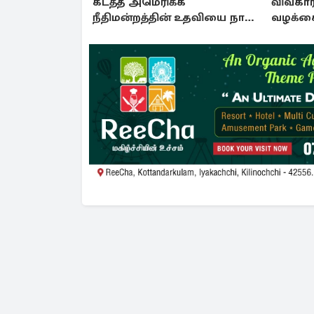
கடத்த அமெரிக்க
விவகார
நீதிமன்றத்தின் உதவியை நாட
வழக்கை
அரசாங்கம் முடிவு
நீதிமன்