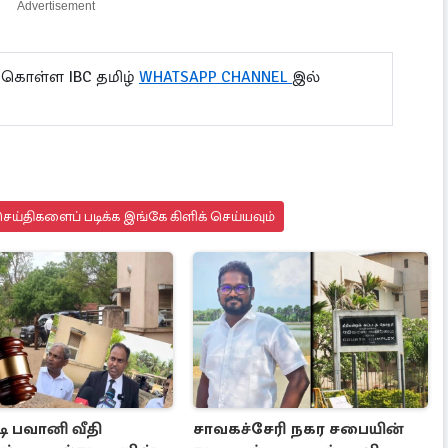
Advertisement
 கொள்ள IBC தமிழ்
WHATSAPP CHANNEL
இல்
ய்திகளைப் படிக்க இங்கே கிளிக் செய்யவும்
ி பவானி வீதி
சாவகச்சேரி நகர சபையின்