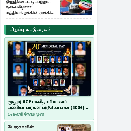
இறுதிக்கட்ட ஒப்பந்தம்!
தலைகீழான
மத்தியகிழக்கின் முக்கிய
பங்கு குறியீடுகள்
சிறப்பு கட்டுரைகள்
மூதூர் ACF மனிதாபிமானப்
பணியாளர்கள் படுகொலை (2006):
20 ஆண்டுகளாகியும் நீதி
14 மணி நேரம் முன்
மறுக்கப்பட்ட மனிதாபிமானப்
பேரவலம்
பேரரசுகளின்