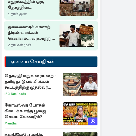
சதுரங்கத்தில் ஒரு
தேசத்தின்
தீர்க்கதரிசனம் :
1 நாள் முன்
சுதுமலை பிரகடனம்
ஒரு வரலாற்றுப் பாடம்
தலைவரைக் காணத்
திரண்ட மக்கள்
வெள்ளம்... வரலாற்றுச்
சிறப்புமிக்க சுதுமலைப்
2 நாட்கள் முன்
பிரகடனம்…
ஏனைய செய்திகள்
தொகுதி மறுவரையறை -
தமிழ்நாடு எம்.பி.க்கள்
கூட்டத்திற்கு முதல்வர்
விஜய் அழைப்பு
IBC Tamilnadu
கோடீஸ்வர யோகம்
கிடைக்க எந்த பூஜை
செய்ய வேண்டும்?
Manithan
உலகிலேயே அதிக