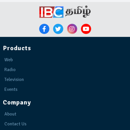
Products
Web
Radio
Television
Events
Company
About
Contact Us