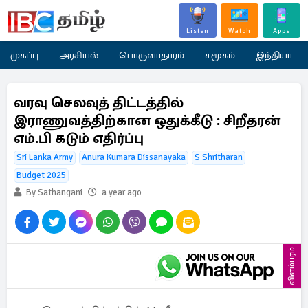
Listen
Watch
Apps
முகப்பு
அரசியல்
பொருளாதாரம்
சமூகம்
இந்தியா
வரவு செலவுத் திட்டத்தில்
இராணுவத்திற்கான ஒதுக்கீடு : சிறீதரன்
எம்.பி கடும் எதிர்ப்பு
Sri Lanka Army
Anura Kumara Dissanayaka
S Shritharan
Budget 2025
By Sathangani
a year ago
விளம்பரம்