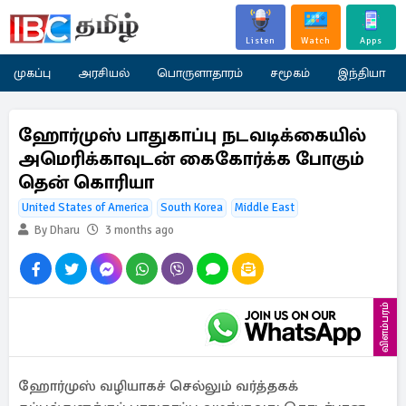
Listen
Watch
Apps
முகப்பு
அரசியல்
பொருளாதாரம்
சமூகம்
இந்தியா
ஹோர்முஸ் பாதுகாப்பு நடவடிக்கையில்
அமெரிக்காவுடன் கைகோர்க்க போகும்
தென் கொரியா
United States of America
South Korea
Middle East
By Dharu
3 months ago
விளம்பரம்
ஹோர்முஸ் வழியாகச் செல்லும் வர்த்தகக்