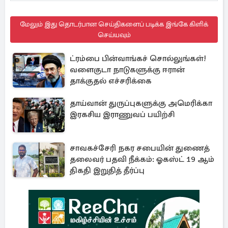
மேலும் இது தொடர்பான செய்திகளைப் படிக்க இங்கே கிளிக்
செய்யவும்
ட்ரம்பை பின்வாங்கச் சொல்லுங்கள்!
வளைகுடா நாடுகளுக்கு ஈரான்
தாக்குதல் எச்சரிக்கை
தாய்வான் துருப்புகளுக்கு அமெரிக்கா
இரகசிய இராணுவப் பயிற்சி
சாவகச்சேரி நகர சபையின் துணைத்
தலைவர் பதவி நீக்கம்: ஓகஸ்ட் 19 ஆம்
திகதி இறுதித் தீர்ப்பு