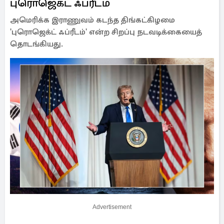
புரொஜெக்ட் ஃப்ரீடம்
அமெரிக்க இராணுவம் கடந்த திங்கட்கிழமை
'புரொஜெக்ட் ஃப்ரீடம்' என்ற சிறப்பு நடவடிக்கையைத்
தொடங்கியது.
Advertisement