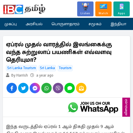
Listen
Watch
Apps
முகப்பு
அரசியல்
பொருளாதாரம்
சமூகம்
இந்தியா
ஏப்ரல் முதல் வாரத்தில் இலங்கைக்கு
வந்த சுற்றுலாப் பயணிகள் எவ்வளவு
தெரியுமா?
Sri Lanka Tourism
Sri Lanka
Tourism
By Harrish
a year ago
விளம்பரம்
இந்த வருடத்தில் ஏப்ரல் 1 ஆம் திகதி முதல் 9 ஆம்