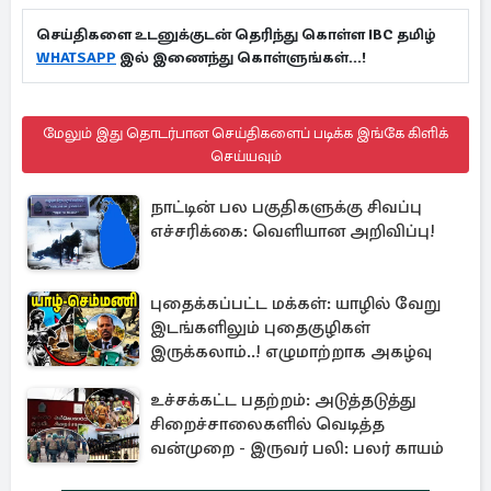
செய்திகளை உடனுக்குடன் தெரிந்து கொள்ள IBC தமிழ்
WHATSAPP
இல் இணைந்து கொள்ளுங்கள்...!
மேலும் இது தொடர்பான செய்திகளைப் படிக்க இங்கே கிளிக்
செய்யவும்
நாட்டின் பல பகுதிகளுக்கு சிவப்பு
எச்சரிக்கை: வெளியான அறிவிப்பு!
புதைக்கப்பட்ட மக்கள்: யாழில் வேறு
இடங்களிலும் புதைகுழிகள்
இருக்கலாம்..! எழுமாற்றாக அகழ்வு
உச்சக்கட்ட பதற்றம்: அடுத்தடுத்து
சிறைச்சாலைகளில் வெடித்த
வன்முறை - இருவர் பலி: பலர் காயம்