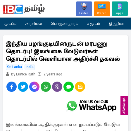
Listen
Watch
Apps
முகப்பு
அரசியல்
பொருளாதாரம்
சமூகம்
இந்தியா
இந்திய பழங்குடியினருடன் மரபணு
தொடர்பு! இலங்கை வேடுவர்கள்
தொடர்பில் வெளியான அதிர்ச்சி தகவல்
Sri Lanka
India
By Eunice Ruth
2 years ago
விளம்பரம்
இலங்கையின் ஆதிக்குடிகள் என நம்பப்படும் வேடுவ