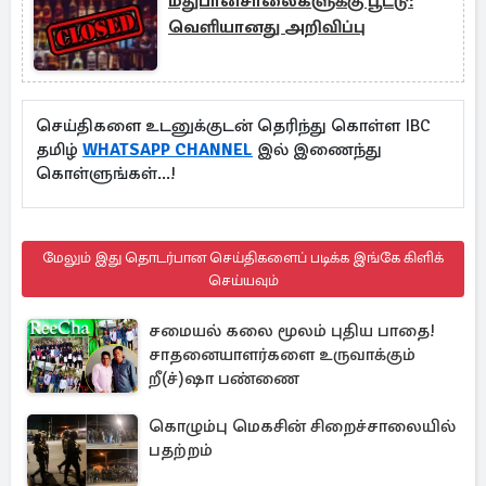
மதுபானசாலைகளுக்கு பூட்டு:
வெளியானது அறிவிப்பு
செய்திகளை உடனுக்குடன் தெரிந்து கொள்ள IBC
தமிழ்
WHATSAPP CHANNEL
இல் இணைந்து
கொள்ளுங்கள்...!
மேலும் இது தொடர்பான செய்திகளைப் படிக்க இங்கே கிளிக்
செய்யவும்
சமையல் கலை மூலம் புதிய பாதை!
சாதனையாளர்களை உருவாக்கும்
றீ(ச்)ஷா பண்ணை
கொழும்பு மெகசின் சிறைச்சாலையில்
பதற்றம்