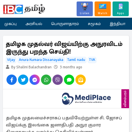
Listen
Watch
Apps
முகப்பு
அரசியல்
பொருளாதாரம்
சமூகம்
இந்தியா
தமிழக முதல்வர் விஜய்யிற்கு அநுரவிடம்
இருந்து பறந்த செய்தி!
Vijay
Anura Kumara Dissanayaka
Tamil nadu
TVK
By Shalini Balachandran
3 months ago
விளம்பரம்
தமிழக முதலமைச்சராகப் பதவியேற்றுள்ள சி. ஜோசப்
விஜய்க்கு இலங்கை ஜனாதிபதி அநுர குமார