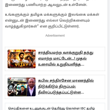
இணைந்து பணியாற்ற ஆவலுடன் உள்ளேன்.
உங்களுக்கும் தமிழக மக்களுக்கும் இலங்கை மக்கள்
என்னுடன் இணைந்து எல்லா வெற்றிகளையும்
வாழ்த்துகிறார்கள்” என குறிப்பிட்டுள்ளார்.
Advertisement
சாத்தியமற்ற வாக்குறுதி தந்து
ஏமாற்ற மாட்டேன்...! முதல்
உரையில் உறுதியளித்த
முதலமைச்சர் விஜய்
கபில சந்திரசேன மரணத்தில்
திடுக்கிடும் திருப்பம்:
தீவிரப்படுத்தப்பட்டுள்ள
விசாரணை
செய்திகளை உடனுக்குடன் தெரிந்து கொள்ள IBC தமிழ்