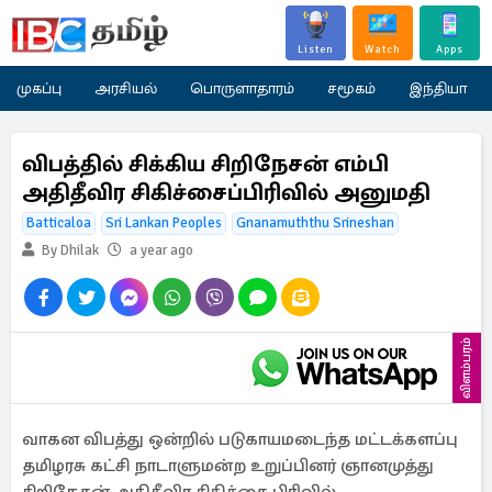
Listen
Watch
Apps
முகப்பு
அரசியல்
பொருளாதாரம்
சமூகம்
இந்தியா
விபத்தில் சிக்கிய சிறிநேசன் எம்பி
அதிதீவிர சிகிச்சைப்பிரிவில் அனுமதி
Batticaloa
Sri Lankan Peoples
Gnanamuththu Srineshan
By Dhilak
a year ago
விளம்பரம்
வாகன விபத்து ஒன்றில் படுகாயமடைந்த மட்டக்களப்பு
தமிழரசு கட்சி நாடாளுமன்ற உறுப்பினர் ஞானமுத்து