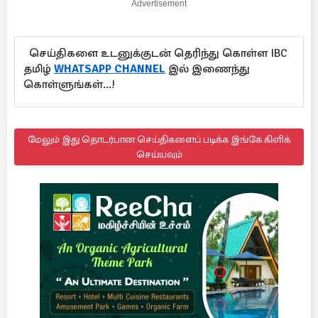
Advertisement
செய்திகளை உடனுக்குடன் தெரிந்து கொள்ள IBC
தமிழ்
WHATSAPP CHANNEL
இல் இணைந்து
கொள்ளுங்கள்...!
மேலும் இது தொடர்பான செய்திகளைப் படிக்க இங்கே கிளிக்
செய்யவும்