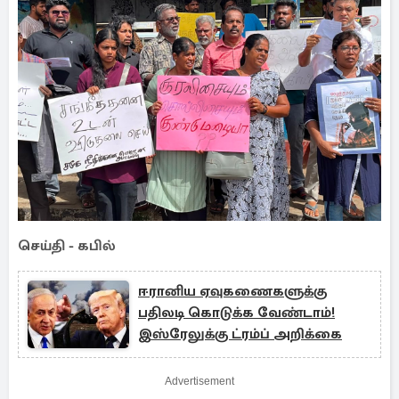
செய்தி - கபில்
ஈரானிய ஏவுகணைகளுக்கு
பதிலடி கொடுக்க வேண்டாம்!
இஸ்ரேலுக்கு ட்ரம்ப் அறிக்கை
Advertisement