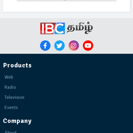
Products
Web
Radio
Television
Events
Company
About