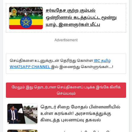
சர்வதேச குற்ற கும்பல்
ஒன்றினால் கடத்தப்பட்ட மூன்று
யாழ். இளைஞர்கள் மீட்பு
Advertisement
செய்திகளை உடனுக்குடன் தெரிந்து கொள்ள
IBC தமிழ்
WHATSAPP CHANNEL
இல் இணைந்து கொள்ளுங்கள்...!
மேலும் இது தொடர்பான செய்திகளைப் படிக்க இங்கே கிளிக்
செய்யவும்
தொடர் சிறை மோதல் பின்னணியில்
உள்ள கரங்கள்! அரசாங்கத்துக்கு
கிடைத்த புலனாய்வு தகவல்