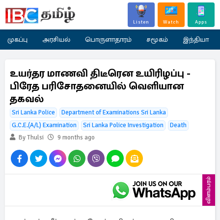
Listen
Watch
Apps
முகப்பு
அரசியல்
பொருளாதாரம்
சமூகம்
இந்தியா
உயர்தர மாணவி திடீரென உயிரிழப்பு -
பிரேத பரிசோதனையில் வெளியான
தகவல்
Sri Lanka Police
Department of Examinations Sri Lanka
G.C.E.(A/L) Examination
Sri Lanka Police Investigation
Death
By Thulsi
9 months ago
விளம்பரம்