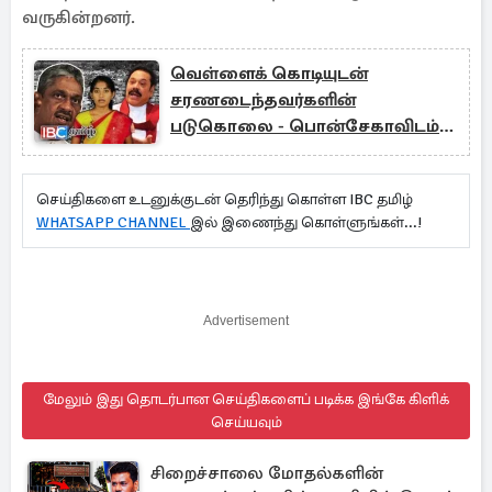
வருகின்றனர்.
வெள்ளைக் கொடியுடன்
சரணடைந்தவர்களின்
படுகொலை - பொன்சேகாவிடம்
விசாரணை - அரசுக்கு அழுத்தம்
செய்திகளை உடனுக்குடன் தெரிந்து கொள்ள IBC தமிழ்
WHATSAPP CHANNEL
இல் இணைந்து கொள்ளுங்கள்...!
Advertisement
மேலும் இது தொடர்பான செய்திகளைப் படிக்க இங்கே கிளிக்
செய்யவும்
சிறைச்சாலை மோதல்களின்