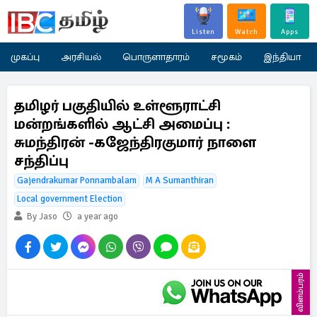
Listen
Watch
Apps
முகப்பு
அரசியல்
பொருளாதாரம்
சமூகம்
இந்தியா
தமிழர் பகுதியில் உள்ளூராட்சி
மன்றங்களில் ஆட்சி அமைப்பு :
சுமந்திரன் -கஜேந்திரகுமார் நாளை
சந்திப்பு
Gajendrakumar Ponnambalam
M A Sumanthiran
Local government Election
By Jaso
a year ago
விளம்பரம்