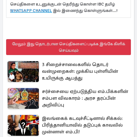
செய்திகளை உடனுக்குடன் தெரிந்து கொள்ள IBC தமிழ்
WHATSAPP CHANNEL
இல் இணைந்து கொள்ளுங்கள்...!
மேலும் இது தொடர்பான செய்திகளைப் படிக்க இங்கே கிளிக்
செய்யவும்
3 சிறைச்சாலைகளில் தொடர்
வன்முறைகள்: முக்கிய புள்ளியின்
உயிருக்கு ஆபத்து
சர்ச்சையை ஏற்படுத்திய எம்.பிக்களின்
சம்பள விவகாரம் : அரச தரப்பின்
அறிவிப்பு
இலங்கைக் கடவுச்சீட்டினால் சிக்கல்:
பிரித்தானியாவில் தடுப்புக் காவலில்
முன்னாள் எம்.பி!