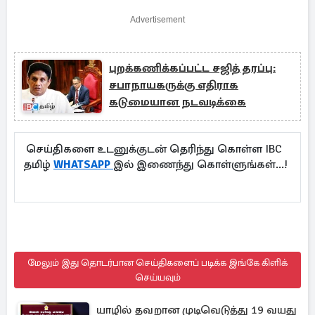
Advertisement
புறக்கணிக்கப்பட்ட சஜித் தரப்பு:
சபாநாயகருக்கு எதிராக
கடுமையான நடவடிக்கை
செய்திகளை உடனுக்குடன் தெரிந்து கொள்ள IBC
தமிழ்
WHATSAPP
இல் இணைந்து கொள்ளுங்கள்...!
மேலும் இது தொடர்பான செய்திகளைப் படிக்க இங்கே கிளிக்
செய்யவும்
யாழில் தவறான முடிவெடுத்து 19 வயது