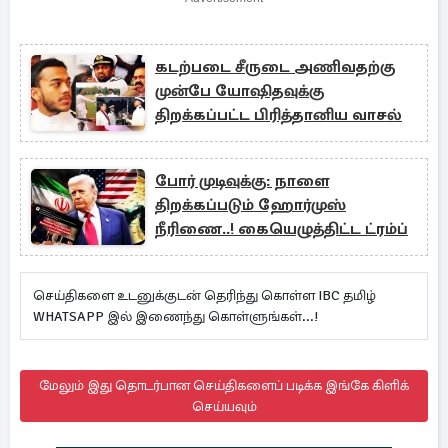
கடற்படை சீருடை அணிவதற்கு
முன்பே யோஷிதவுக்கு
திறக்கப்பட்ட பிரித்தானிய வாசல்
போர் முடிவுக்கு: நாளை
திறக்கப்படும் ஹோர்முஸ்
நீரிணை..! கையெழுத்திட்ட ட்ரம்ப்
செய்திகளை உடனுக்குடன் தெரிந்து கொள்ள IBC தமிழ்
WHATSAPP இல் இணைந்து கொள்ளுங்கள்...!
மேலும் இது தொடர்பான செய்திகளைப் படிக்க இங்கே கிளிக்
செய்யவும்