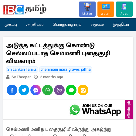
Listen
Watch
Apps
முகப்பு
அரசியல்
பொருளாதாரம்
சமூகம்
இந்தியா
அடுத்த கட்டத்துக்கு கொண்டு
செல்லப்படாத செம்மணி புதைகுழி
விவகாரம்
Sri Lankan Tamils
chemmani mass graves jaffna
By Theepan
2 months ago
விளம்பரம்
செம்மணி மனித புதைகுழியிலிருந்து அகழ்ந்து