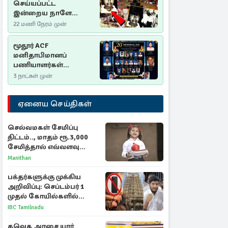
செய்யப்பட்ட
இன்றைய நாளே
செம்மணி
22 மணி நேரம் முன்
இனப்படுகொலை
தினம்…!
மூதூர் ACF
மனிதாபிமானப்
பணியாளர்கள்
படுகொலை (2006): 20
3 நாட்கள் முன்
ஆண்டுகளாகியும் நீதி
மறுக்கப்பட்ட
ஏனைய செய்திகள்
மனிதாபிமானப்
பேரவலம்
செல்வமகள் சேமிப்பு
திட்டம்.., மாதம் ரூ.3,000
சேமித்தால் எவ்வளவு
கிடைக்கும்?
Manithan
பக்தர்களுக்கு முக்கிய
அறிவிப்பு: செப்டம்பர் 1
முதல் கோயில்களில்
மொபைலுக்கு தடை!
IBC Tamilnadu
தவெக அரசை யார்