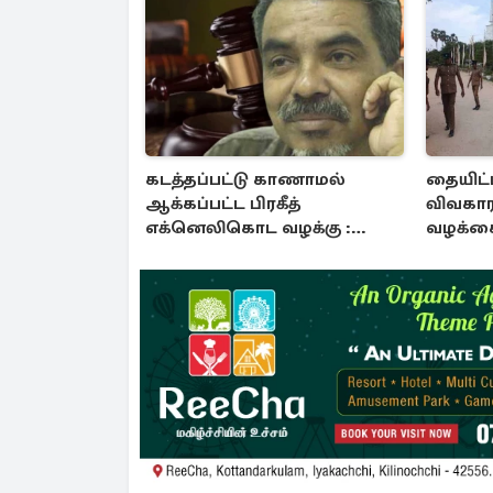
கடத்தப்பட்டு காணாமல்
தையிட்ட
ஆக்கப்பட்ட பிரகீத்
விவகார
எக்னெலிகொட வழக்கு :
வழக்கை
நீதிமன்றம் பிறப்பித்த உத்தரவு
காவல்து
குட்டு