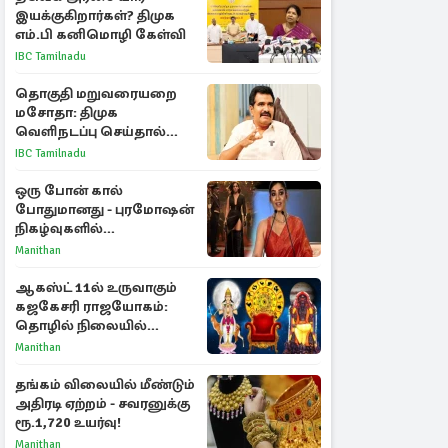
இயக்குகிறார்கள்? திமுக
எம்.பி கனிமொழி கேள்வி
IBC Tamilnadu
தொகுதி மறுவரையறை
மசோதா: திமுக
வெளிநடப்பு செய்தால்
ஆதரவாகவே கருதப்படும்
IBC Tamilnadu
– அமைச்சர் நிர்மல்குமார்
ஒரு போன் கால்
போதுமானது - புரமோஷன்
நிகழ்வுகளில்
பங்கேற்காதது குறித்து
Manithan
நயன்தாரா ஓபன் டாக்!
ஆகஸ்ட் 11ல் உருவாகும்
கஜகேசரி ராஜயோகம்:
தொழில் நிலையில்
அதிர்ஷ்டம் பெறும் 3
Manithan
ராசிகள்!
தங்கம் விலையில் மீண்டும்
அதிரடி ஏற்றம் - சவரனுக்கு
ரூ.1,720 உயர்வு!
Manithan