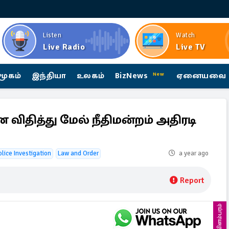
Listen
Watch
Live Radio
Live TV
மூகம்
இந்தியா
உலகம்
BizNews
ஏனையவை
New
ிதித்து மேல் நீதிமன்றம் அதிரடி
olice Investigation
Law and Order
a year ago
Report
விளம்பரம்