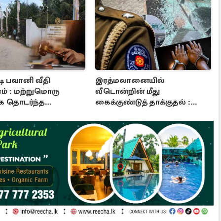
ி பவானி வீதி
இரத்மலானையில்
ம் : மற்றுமொரு
வீடொன்றின் மீது
 தொடர்ந்த
கைக்குண்டுத் தாக்குதல் :
றைக்கு நீதிமன்று
நால்வர் அதிரடி கைது!