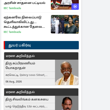
அரசின் சாதனை பட்டியல்
IBC Tamilnadu
ஏற்கனவே நிலைப்பாடு
தெளிவாகிவிட்டது...
கூட்டத்துக்கான தேவை
என்ன? - கனிமொழி
IBC Tamilnadu
விமர்சனம்
துயர் பகிர்வு
மரண அறிவித்தல்
திரு சுப்பிரமணியம்
யோகநாதன்
கரவெட்டி, Quincy-sous-Sénart,
France
06 Aug, 2026
மரண அறிவித்தல்
திரு சிவலிங்கம் கனகசபை
யாழ் நெடுந்தீவு 12ம் வட்டாரம்,