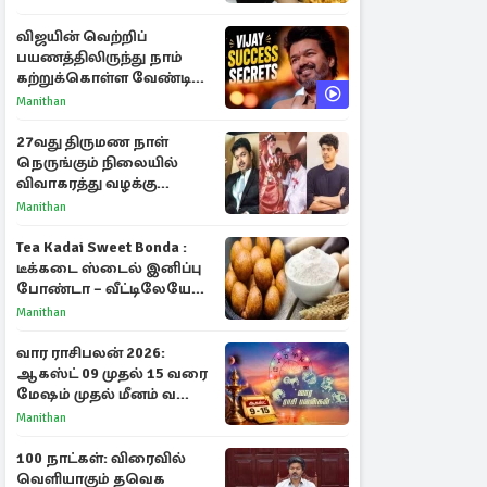
விஜயின் வெற்றிப்
பயணத்திலிருந்து நாம்
கற்றுக்கொள்ள வேண்டிய
முக்கிய 3 விடயங்கள்!
Manithan
27வது திருமண நாள்
நெருங்கும் நிலையில்
விவாகரத்து வழக்கு
வாபஸ்! விஜய்யுடன்
Manithan
மீண்டும் இணைவாரா?
Tea Kadai Sweet Bonda :
டீக்கடை ஸ்டைல் இனிப்பு
போண்டா – வீட்டிலேயே
செய்வது எப்படி?
Manithan
வார ராசிபலன் 2026:
ஆகஸ்ட் 09 முதல் 15 வரை
மேஷம் முதல் மீனம் வரை
முழு பலன்கள்
Manithan
100 நாட்கள்: விரைவில்
வெளியாகும் தவெக