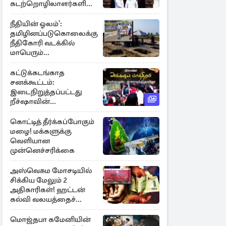
கடற்றொழிலாளர்களின்
ஊடுருவல்
நீதியின் ஓலம்':
தமிழினப்படுகொலைக்கு
நீதிகோரி வடக்கில்
மாபெரும்
கவனயீர்ப்புப்போராட்டம்
கட்டுக்கடங்காத
சனக்கூட்டம்:
இடைநிறுத்தப்பட்டது
றீச்ஷாவின்
உணவுத்திருவிழா!
கொட்டித் தீர்க்கப்போகும்
மழை! மக்களுக்கு
வெளியான
முன்னெச்சரிக்கை
அஸ்வெசும மோசடியில்
சிக்கிய மேலும் 2
அதிகாரிகள்! ஹட்டன்
கல்வி வலயத்தைச்
சேர்ந்த 6 ஆசிரியர்கள்
குறித்து விசாரணை
மொஜ்தபா கமேனியின்