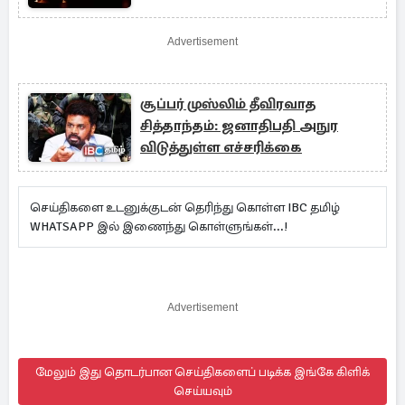
Advertisement
சூப்பர் முஸ்லிம் தீவிரவாத
சித்தாந்தம்: ஜனாதிபதி அநுர
விடுத்துள்ள எச்சரிக்கை
செய்திகளை உடனுக்குடன் தெரிந்து கொள்ள IBC தமிழ்
WHATSAPP இல் இணைந்து கொள்ளுங்கள்...!
Advertisement
மேலும் இது தொடர்பான செய்திகளைப் படிக்க இங்கே கிளிக்
செய்யவும்