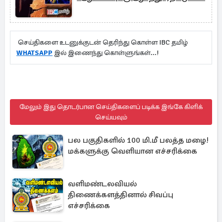
செய்திகளை உடனுக்குடன் தெரிந்து கொள்ள IBC தமிழ்
WHATSAPP
இல் இணைந்து கொள்ளுங்கள்...!
மேலும் இது தொடர்பான செய்திகளைப் படிக்க இங்கே கிளிக்
செய்யவும்
பல பகுதிகளில் 100 மி.மீ பலத்த மழை!
மக்களுக்கு வெளியான எச்சரிக்கை
வளிமண்டலவியல்
திணைக்களத்தினால் சிவப்பு
எச்சரிக்கை