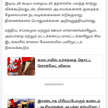
இடியுடன் கூடிய மழையுடன் தற்காலிக பலத்த காற்று
வீசக்கூடுவதுடன், மின்னல் அபாயங்களைக் குறைக்க
தேவையான நடவடிக்கைகளை எடுக்குமாறு
திணைக்களம் பொதுமக்களை அறிவுறுத்தியுள்ளது.
மத்திய, சப்ரகமுவ மற்றும் ஊவா மாகாணங்களிலும்,
அம்பாறை மற்றும் மட்டக்களப்பு மாவட்டங்களிலும் சில
இடங்களில் காலை வேளையில் பனிமூட்டம்
நிலவக்கூடும்.
கனடாவில் உச்சத்தை தொட்ட
சொக்லேட் விலை
Advertisement
இரண்டாக பிரியப்போகும் கண்டம்
: ஆசியாவுக்கு ஆபத்து ஏற்படுமா..!