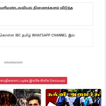
ு வளிமண்டலவியல் திணைக்களம் விடுத்த
 கொள்ள IBC தமிழ் WHATSAPP CHANNEL இல்
Advertisement
ய்திகளைப் படிக்க இங்கே கிளிக் செய்யவும்