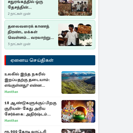
சதுரங்கத்தில் ஒரு
தேசத்தின்
தீர்க்கதரிசனம் :
2 நாட்கள் முன்
சுதுமலை பிரகடனம்
ஒரு வரலாற்றுப் பாடம்
தலைவரைக் காணத்
திரண்ட மக்கள்
வெள்ளம்... வரலாற்றுச்
சிறப்புமிக்க சுதுமலைப்
3 நாட்கள் முன்
பிரகடனம்…
ஏனைய செய்திகள்
உலகில் இந்த நகரில்
இறப்பதற்கு தடையாம்:
எங்குள்ளது? என்ன
காரணம் தெரியுமா?
Manithan
18 ஆண்டுகளுக்குப் பிறகு
சூரியன்- கேது அரிய
சேர்க்கை: அதிர்ஷ்டம்
பெறும் 3 ராசிகள்!
Manithan
ரூ.900 கோடி லாட்டரி