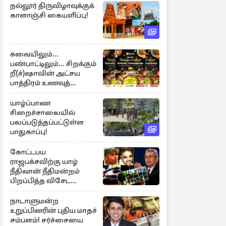
நல்லூர் திருவிழாவுக்குக்
காளாஞ்சி கையளிப்பு!
சுவையிலும்...
பண்பாட்டிலும்... சிறக்கும்
றீ(ச்)ஷாவின் அட்சய
பாத்திரம் உணவுத்
திருவிழா ஆரம்பம்
யாழ்ப்பாண
சிறைச்சாலையில்
பலப்படுத்தப்பட்டுள்ள
பாதுகாப்பு!
கோட்டபய
ராஜபக்சவிற்கு யாழ்
நீதிவான் நீதிமன்றம்
பிறப்பித்த விசேட
உத்தரவு!
நாடாளுமன்ற
உறுப்பினரின் புதிய மாதச்
சம்பளம்! சர்ச்சையை