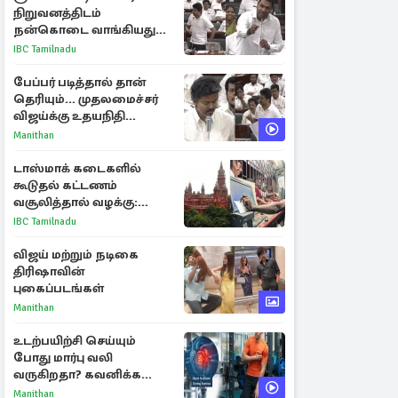
நிறுவனத்திடம்
நன்கொடை வாங்கியது
ஏன்? உதயநிதி - ஆதவ்
IBC Tamilnadu
விவாதம்
பேப்பர் படித்தால் தான்
தெரியும்... முதலமைச்சர்
விஜய்க்கு உதயநிதி
ஸ்டாலின் பதிலடி
Manithan
டாஸ்மாக் கடைகளில்
கூடுதல் கட்டணம்
வசூலித்தால் வழக்கு:
சென்னை உயர்நீதிமன்றம்
IBC Tamilnadu
உத்தரவு
விஜய் மற்றும் நடிகை
திரிஷாவின்
புகைப்படங்கள்
Manithan
உடற்பயிற்சி செய்யும்
போது மார்பு வலி
வருகிறதா? கவனிக்க
வேண்டிய எச்சரிக்கை
Manithan