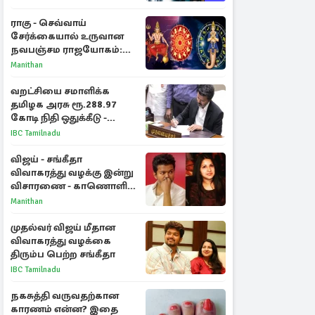
அறிகுறிகள்
ராகு - செவ்வாய்
சேர்க்கையால் உருவான
நவபஞ்சம ராஜயோகம்:
அதிர்ஷ்டம் பெறும் 3
Manithan
ராசிகள்!
வறட்சியை சமாளிக்க
தமிழக அரசு ரூ.288.97
கோடி நிதி ஒதுக்கீடு -
வெளியான அரசாணை
IBC Tamilnadu
விஜய் - சங்கீதா
விவாகரத்து வழக்கு இன்று
விசாரணை - காணொளி
மூலம் ஆஜராக வாய்ப்பு
Manithan
முதல்வர் விஜய் மீதான
விவாகரத்து வழக்கை
திரும்ப பெற்ற சங்கீதா
IBC Tamilnadu
நகசுத்தி வருவதற்கான
காரணம் என்ன? இதை