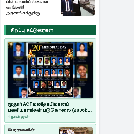
பின்னணியில் உள்ள
கரங்கள்!
அரசாங்கத்துக்கு
கிடைத்த புலனாய்வு
தகவல்
சிறப்பு கட்டுரைகள்
மூதூர் ACF மனிதாபிமானப்
பணியாளர்கள் படுகொலை (2006):
20 ஆண்டுகளாகியும் நீதி
1 நாள் முன்
மறுக்கப்பட்ட மனிதாபிமானப்
பேரவலம்
பேரரசுகளின்