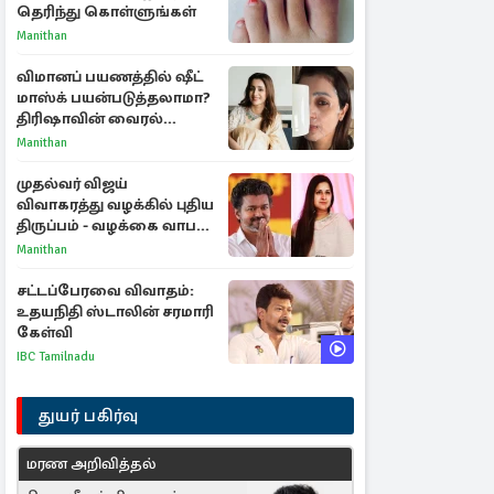
தெரிந்து கொள்ளுங்கள்
Manithan
விமானப் பயணத்தில் ஷீட்
மாஸ்க் பயன்படுத்தலாமா?
திரிஷாவின் வைரல்
செல்ஃபிக்கு மருத்துவர்
Manithan
விளக்கம்
முதல்வர் விஜய்
விவாகரத்து வழக்கில் புதிய
திருப்பம் - வழக்கை வாபஸ்
பெற்ற சங்கீதா!
Manithan
சட்டப்பேரவை விவாதம்:
உதயநிதி ஸ்டாலின் சரமாரி
கேள்வி
IBC Tamilnadu
துயர் பகிர்வு
மரண அறிவித்தல்