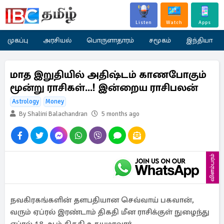
Listen
Watch
Apps
முகப்பு
அரசியல்
பொருளாதாரம்
சமூகம்
இந்தியா
மாத இறுதியில் அதிஷ்டம் காணபோகும்
மூன்று ராசிகள்...! இன்றைய ராசிபலன்
Astrology
Money
By Shalini Balachandran
5 months ago
விளம்பரம்
நவகிரகங்களின் தளபதியான செவ்வாய் பகவான்,
வரும் ஏப்ரல் இரண்டாம் திகதி மீன ராசிக்குள் நுழைந்து