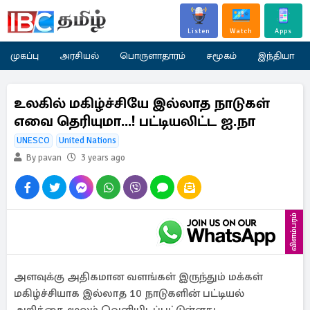
Listen
Watch
Apps
முகப்பு
அரசியல்
பொருளாதாரம்
சமூகம்
இந்தியா
உலகில் மகிழ்ச்சியே இல்லாத நாடுகள்
எவை தெரியுமா...! பட்டியலிட்ட ஐ.நா
UNESCO
United Nations
By pavan
3 years ago
விளம்பரம்
அளவுக்கு அதிகமான வளங்கள் இருந்தும் மக்கள்
மகிழ்ச்சியாக இல்லாத 10 நாடுகளின் பட்டியல்