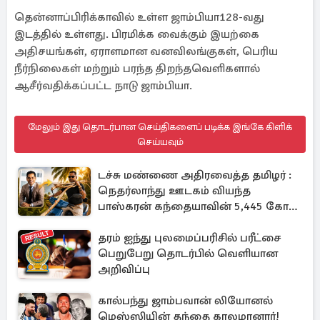
தென்னாப்பிரிக்காவில் உள்ள ஜாம்பியா128-வது
இடத்தில் உள்ளது. பிரமிக்க வைக்கும் இயற்கை
அதிசயங்கள், ஏராளமான வனவிலங்குகள், பெரிய
நீர்நிலைகள் மற்றும் பரந்த திறந்தவெளிகளால்
ஆசீர்வதிக்கப்பட்ட நாடு ஜாம்பியா.
மேலும் இது தொடர்பான செய்திகளைப் படிக்க இங்கே கிளிக்
செய்யவும்
டச்சு மண்ணை அதிரவைத்த தமிழர் :
நெதர்லாந்து ஊடகம் வியந்த
பாஸ்கரன் கந்தையாவின் 5,445 கோடி
ரூபாய் சாம்ராஜ்யம்
தரம் ஐந்து புலமைப்பரிசில் பரீட்சை
பெறுபேறு தொடர்பில் வெளியான
அறிவிப்பு
கால்பந்து ஜாம்பவான் லியோனல்
மெஸ்ஸியின் தந்தை காலமானார்!