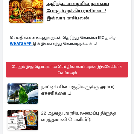
அதிஷ்ட மழையில் நனைய
போகும் முக்கிய ராசிகள்...!
இவ்வார ராசிபலன்
செய்திகளை உடனுக்குடன் தெரிந்து கொள்ள IBC தமிழ்
WHATSAPP
இல் இணைந்து கொள்ளுங்கள்...!
மேலும் இது தொடர்பான செய்திகளைப் படிக்க இங்கே கிளிக்
செய்யவும்
நாட்டில் சில பகுதிகளுக்கு அம்பர்
எச்சரிக்கை...!
22 ஆவது அரசியலமைப்பு திருத்த
வர்த்தமானி வெளியீடு!